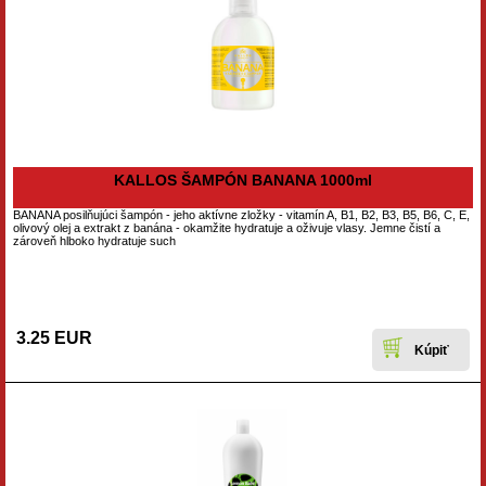
KALLOS ŠAMPÓN BANANA 1000ml
BANANA posilňujúci šampón - jeho aktívne zložky - vitamín A, B1, B2, B3, B5, B6, C, E,
olivový olej a extrakt z banána - okamžite hydratuje a oživuje vlasy. Jemne čistí a
zároveň hlboko hydratuje such
3.25 EUR