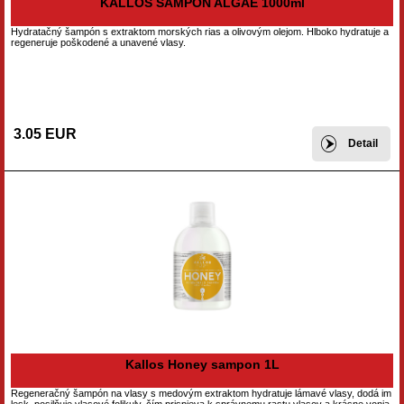
KALLOS ŠAMPÓN ALGAE 1000ml
Hydratačný šampón s extraktom morských rias a olivovým olejom. Hlboko hydratuje a
regeneruje poškodené a unavené vlasy.
3.05 EUR
Detail
Kallos Honey sampon 1L
Regeneračný šampón na vlasy s medovým extraktom hydratuje lámavé vlasy, dodá im