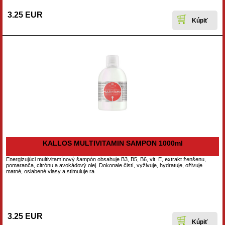
3.25 EUR
KALLOS MULTIVITAMIN SAMPON 1000ml
Energizujúci multivitamínový šampón obsahuje B3, B5, B6, vit. E, extrakt ženšenu,
pomaranča, citrónu a avokádový olej. Dokonale čistí, vyživuje, hydratuje, oživuje
matné, oslabené vlasy a stimuluje ra
3.25 EUR