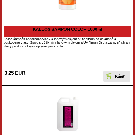
KALLOS ŠAMPÓN COLOR 1000ml
Kallos šampón na farbené vlasy s ľanovým olejom a UV filtrom na oslabené a
poškodené vlasy. Spolu s výživným ľanovým olejom a UV filtrom čistí a zároveň chráni
vlasy pred škodlivými vplyvmi prostredia
3.25 EUR