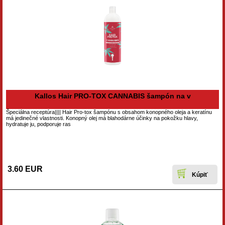
Kallos Hair PRO-TOX CANNABIS šampón na v
Špeciálna receptúra​||​|| Hair Pro-tox šampónu s obsahom konopného oleja a keratínu
má jedinečné vlastnosti. Konopný olej má blahodárne účinky na pokožku hlavy,
hydratuje ju, podporuje ras
3.60 EUR