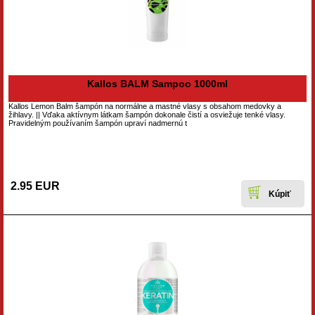
Kallos BALM Sampoo 1000ml
Kallos Lemon Balm šampón na normálne a mastné vlasy s obsahom medovky a
žihlavy. || Vďaka aktívnym látkam šampón dokonale čistí a osviežuje tenké vlasy.
Pravidelným používaním šampón upraví nadmernú t
2.95 EUR