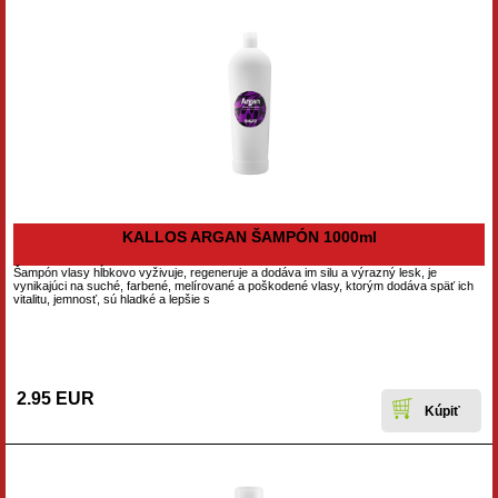
KALLOS ARGAN ŠAMPÓN 1000ml
Šampón vlasy hĺbkovo vyživuje, regeneruje a dodáva im silu a výrazný lesk, je
vynikajúci na suché, farbené, melírované a poškodené vlasy, ktorým dodáva späť ich
vitalitu, jemnosť, sú hladké a lepšie s
2.95 EUR