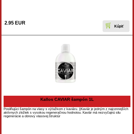
2.95 EUR
Kallos CAVIAR šampón 1L
Posilňujúci šampón na vlasy s výťažkom z kaviáru. ||Kaviár je jedným z najcennejších
aktívnych zložiek s vysokou regeneračnou hodnotou. Kaviár má nezvyčajnú silu
regenerácie a obnovy vlasovej štruktúr