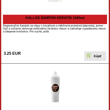
KALLOS ŠAMPÓN KERATIN 1000ml
Regeneračný šampón na vlasy s keratínom a mliečnymi proteínmi (placenta), jemne
čistí a súčasne obnovuje poškodenú štruktúru vlasov a zabraňuje vypadávaniu vlasov
a štiepenie končekov. Pre suché, pošk
3.25 EUR