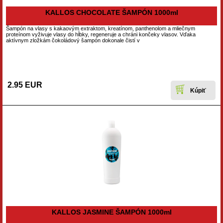
KALLOS CHOCOLATE ŠAMPÓN 1000ml
Šampón na vlasy s kakaovým extraktom, kreatínom, panthenolom a mliečnym
proteínom vyživuje vlasy do hĺbky, regeneruje a chráni končeky vlasov. Vďaka
aktívnym zložkám čokoládový šampón dokonale čistí v
2.95 EUR
KALLOS JASMINE ŠAMPÓN 1000ml