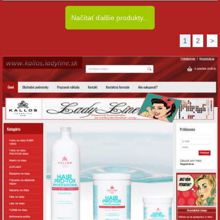
Načítať ďalšie produkty...
1
2
>