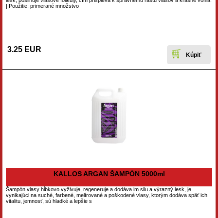
lesk, posilňuje vlasové folikuly, čím prispieva k správnemu rastu vlasov a krásne vonia.
||Použitie: primerané množstvo
3.25 EUR
KALLOS ARGAN ŠAMPÓN 5000ml
Šampón vlasy hĺbkovo vyživuje, regeneruje a dodáva im silu a výrazný lesk, je
vynikajúci na suché, farbené, melírované a poškodené vlasy, ktorým dodáva späť ich
vitalitu, jemnosť, sú hladké a lepšie s