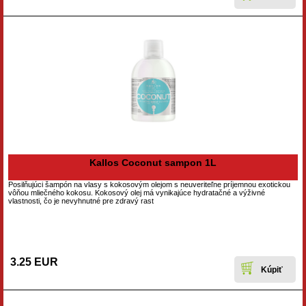
Kallos Coconut sampon 1L
Posilňujúci šampón na vlasy s kokosovým olejom s neuveriteľne príjemnou exotickou
vôňou mliečného kokosu. Kokosový olej má vynikajúce hydratačné a výživné
vlastnosti, čo je nevyhnutné pre zdravý rast
3.25 EUR