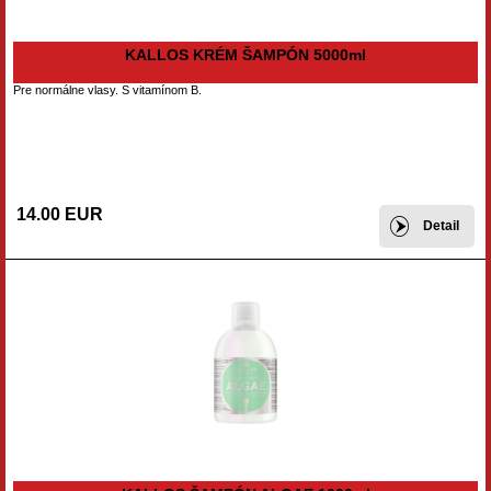
KALLOS KRÉM ŠAMPÓN 5000ml
Pre normálne vlasy. S vitamínom B.
14.00 EUR
Detail