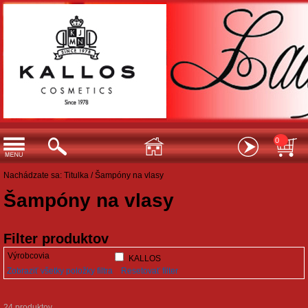
0
Nachádzate sa:
Titulka
/
Šampóny na vlasy
Šampóny na vlasy
Filter produktov
Výrobcovia
KALLOS
Zobraziť všetky položky filtra
Resetovať filter
24 produktov