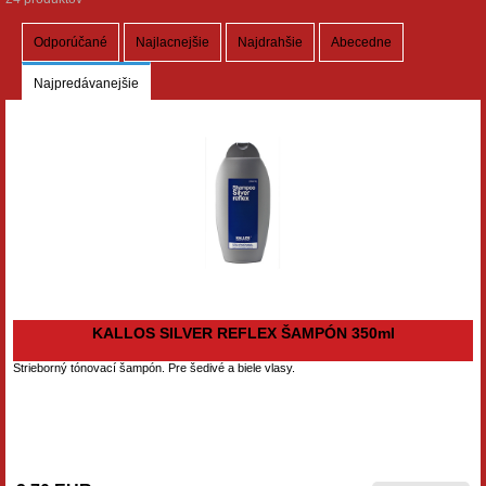
Odporúčané
Najlacnejšie
Najdrahšie
Abecedne
Najpredávanejšie
KALLOS SILVER REFLEX ŠAMPÓN 350ml
Strieborný tónovací šampón. Pre šedivé a biele vlasy.