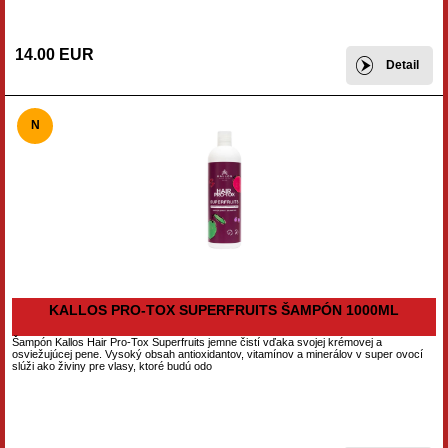
14.00 EUR
Detail
N
KALLOS PRO-TOX SUPERFRUITS ŠAMPÓN 1000ML
Šampón Kallos Hair Pro-Tox Superfruits jemne čistí vďaka svojej krémovej a
osviežujúcej pene. Vysoký obsah antioxidantov, vitamínov a minerálov v super ovocí
slúži ako živiny pre vlasy, ktoré budú odo