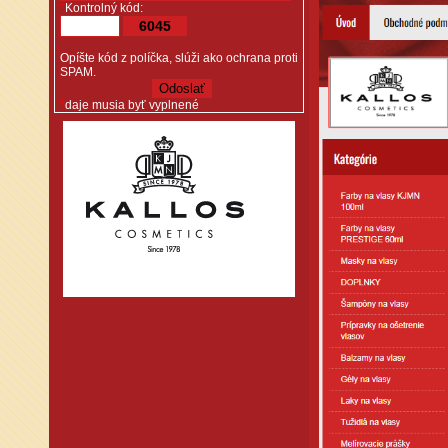
*
Kontrolný kód:
6045
Opíšte kód z políčka, slúži ako ochrana proti
SPAM.
*
daje musia byť vyplnené