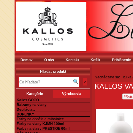
Domov
O nás
Kontakt
Košík
Prihlásenie
Hľadať produkt
Nachádzate sa:
Titulka
KALLOS VA
Kategórie
Výrobcovia
Kallos GOGO
Balzamy na vlasy
Depilácia...
DOPLNKY
Farby na obočie a mihalnice
Farby na vlasy KJMN 100ml
Farby na vlasy PRESTIGE 60ml