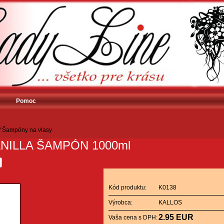
Pomoc
/
Šampóny na vlasy
NILLA ŠAMPÓN 1000ml
Kód produktu:
K0138
Výrobca:
KALLOS
2.95 EUR
Vaša cena s DPH: