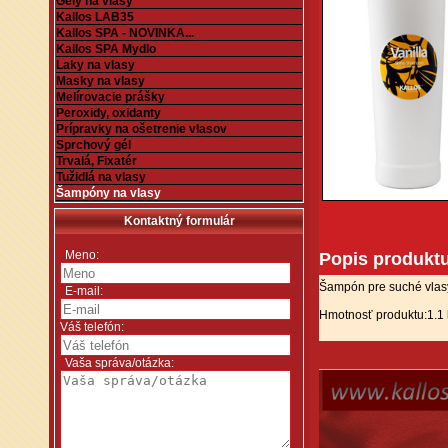
Gély na vlasy
Kallos LAB35
Kallos SPA - NOVINKA...
Kallos SPA Mydlo
Laky na vlasy
Masky na vlasy
Melírovacie prášky
Peroxidy, oxidanty
Prípravky na ošetrenie vlasov
Sprchový gél
Trvalá, Fixatér
Tužidlá na vlasy
Šampóny na vlasy
Kontaktný formulár
*
Meno:
Popis produkt
Šampón pre suché vlasy
*
E-mail:
Hmotnosť produktu:1.1
Váš telefón:
*
Vaša správa/otázka: