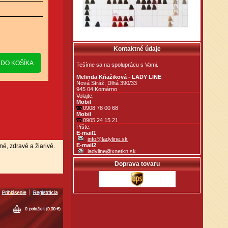
Kontaktné údaje
Tešíme sa na spoluprácu s Vami.
Melinda Kňažiková - LADY LINE
Nová Stráž, Dlhá 390/33
945 04 Komárno
Volajte:
Mobil
0908 78 00 68
Mobil
0905 24 15 21
Píšte:
E-mail1
info@ladyline.sk
E-mail2
, zdravé a žiarivé.
ladyline@xnetkn.sk
Doprava tovaru