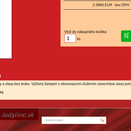
2.3984 EUR bez DPH
Vlož do nákupného košíka:
ks
u
 a vlasy bez lesku. Výživný šampón s obnovujúcim zložením zanecháva vlasy jemné
 kg