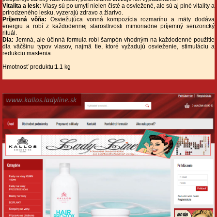
Vitalita a lesk:
Vlasy sú po umytí nielen čisté a osviežené, ale sú aj plné vitality a
prirodzeného lesku, vyzerajú zdravo a žiarivo.
Príjemná vôňa:
Osviežujúca vonná kompozícia rozmarínu a mäty dodáva
energiu a robí z každodennej starostlivosti mimoriadne príjemný senzorický
rituál.
Dla:
Jemná, ale účinná formula robí šampón vhodným na každodenné použitie
dla väčšinu typov vlasov, najmä tie, ktoré vyžadujú osvieženie, stimuláciu a
redukciu mastenia.
Hmotnosť produktu:1.1 kg