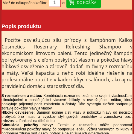
Vlož do nákupného košíka:
ks
Popis produktu
Pocíťte osviežujúcu silu prírody s šampónom Kallos
Cosmetics Rosemary Refreshing Shampoo v
ekonomickom litrovom balení. Tento jedinečný šampón
bol vytvorený s cieľom poskytnúť vlasom a pokožke hlavy
hĺbkové osvieženie a zároveň dodať im živiny z rozmarínu
a mäty. Veľká kapacita z neho robí ideálne riešenie na
profesionálne použitie v kaderníckych salónoch, ako aj na
pravidelnú domácu starostlivosť dla.
S rozmarínom a mätou:
Kombinácia rozmarínu, známeho svojimi vlastnosťami
stimulujúcimi a posilňujúcimi vlasové folikuly, s osviežujúcou mätou, ktorá
poskytuje príjemný pocit chladenia a čistoty. Táto synergia zložiek podporuje
zdravie pokožky hlavy a vlasov.
Hlboké osvieženie:
Šampón účinne čistí vlasy a pokožku hlavy od nečistôt,
prebytočného mazu a zvyškov stylingových produktov a zanecháva pocit
sviežosti a ľahkosti na dlhú dobu.
Stimulácia pokožky hlavy:
Extrakt z rozmarínu môže podporovať
mikrocirkuláciu pokožky hlavy, čo podporuje lepšiu výživu vlasových folikulov a
podporuje zdravý rast vlasov, potenciálne znižuje ich vypadávanie.