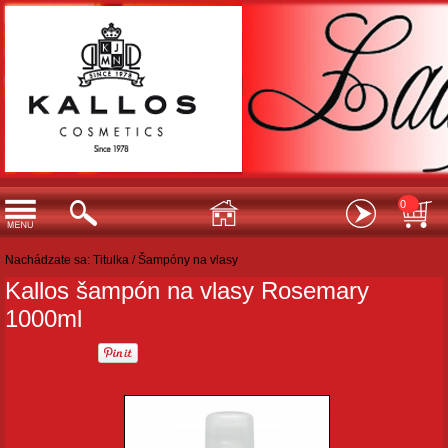
0
Nachádzate sa:
Titulka
/
Šampóny na vlasy
Kallos šampón na vlasy Rosemary
1000ml