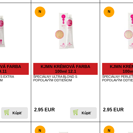
N
N
VÁ FARBA
KJMN KRÉMOVÁ FARBA
KJMN KRÉ
9.11
100ml 12.1
100m
 S EXTRA
ŠPECIÁLNY ULTRA BLOND S
ŠPECIÁLNY PERLE
OM
POPOLAVÝM ODTIEŇOM
POPOLAVÝM ODTI
2.95 EUR
2.95 EUR
N
N