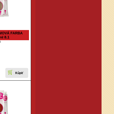
MOVÁ FARBA
ml 8.1
d