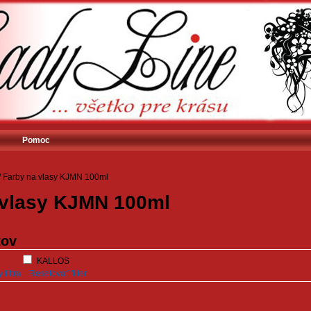
Pomoc
/
Farby na vlasy KJMN 100ml
 vlasy KJMN 100ml
tov
KALLOS
filtra
Resetovať filter