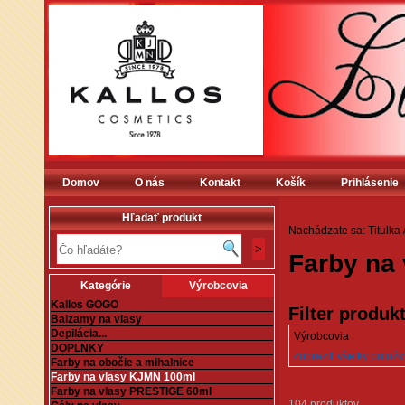
Domov
O nás
Kontakt
Košík
Prihlásenie
Hľadať produkt
Nachádzate sa:
Titulka
Farby na
Kategórie
Výrobcovia
Kallos GOGO
Filter produk
Balzamy na vlasy
Depilácia...
Výrobcovia
DOPLNKY
Zobraziť všetky položky 
Farby na obočie a mihalnice
Farby na vlasy KJMN 100ml
Farby na vlasy PRESTIGE 60ml
104 produktov