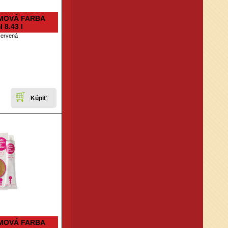
MOVÁ FARBA
 8.43 I
červená
MOVÁ FARBA