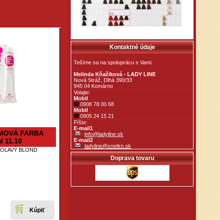
Kontaktné údaje
Tešíme sa na spoluprácu s Vami.
Melinda Kňažiková - LADY LINE
Nová Stráž, Dlhá 390/33
945 04 Komárno
Volajte:
Mobil
0908 78 00 68
Mobil
0905 24 15 21
Píšte:
E-mail1
MOVÁ FARBA
info@ladyline.sk
l 11.10
E-mail2
ladyline@xnetkn.sk
POLAVÝ BLOND
Doprava tovaru