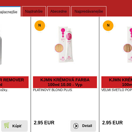
Najdrahšie
Abecedne
Najpredávanejšie
ajlacnejšie
N
N
R REMOVER
KJMN KRÉMOVÁ FARBA
KJMN KRÉ
l
100ml 10.00 - Vyp
100m
kožky.
PLATINOVÝ BLOND PLUS
VELMI SVETLO PO
2.95 EUR
2.95 EUR
Detail