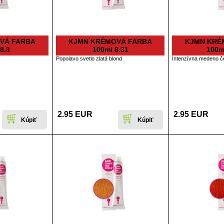
VÁ FARBA
KJMN KRÉMOVÁ FARBA
KJMN KRÉ
8.3
100ml 8.31
100ml
Popolavo svetlo zlatá blond
Intenzívna medeno č
2.95 EUR
2.95 EUR