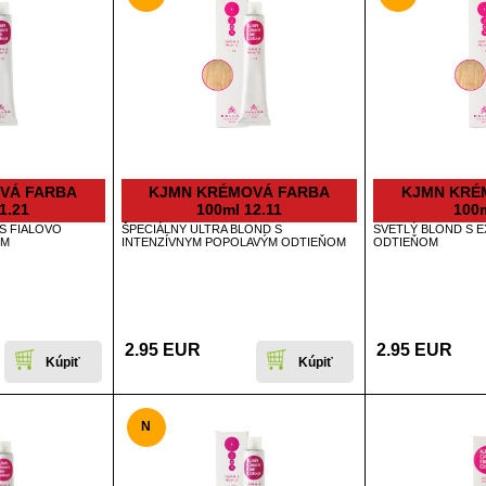
VÁ FARBA
KJMN KRÉMOVÁ FARBA
KJMN KRÉ
1.21
100ml 12.11
100m
S FIALOVO
ŠPECIÁLNY ULTRA BLOND S
SVETLÝ BLOND S 
OM
INTENZÍVNYM POPOLAVÝM ODTIEŇOM
ODTIEŇOM
2.95 EUR
2.95 EUR
N