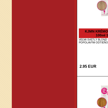
KJMN KRÉMO
100ml 1
VEĽMI SVETLÝ BLOND 
POPOLAVÝM ODTIEŇ
2.95 EUR