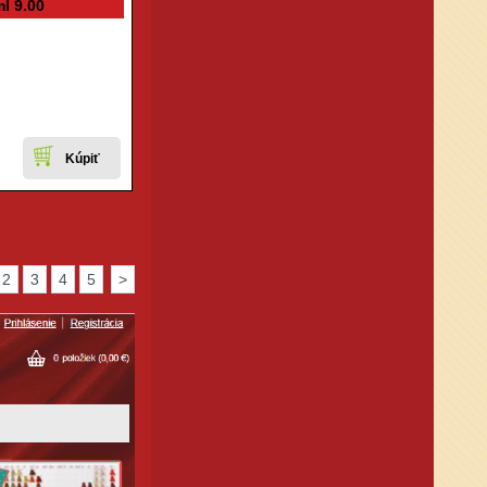
l 9.00
2
3
4
5
>