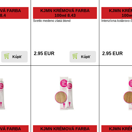
VÁ FARBA
KJMN KRÉMOVÁ FARBA
KJMN KRÉ
8.4
100ml 8.43
100ml
Svetlo medeno zlatá blond
Intenzívna kolárovo 
2.95 EUR
2.95 EUR
VÁ FARBA
KJMN KRÉMOVÁ FARBA
KJMN KRÉ