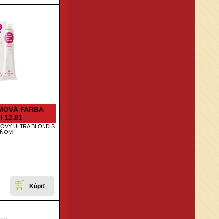
MOVÁ FARBA
l 12.81
ŤOVÝ ULTRA BLOND S
EŇOM