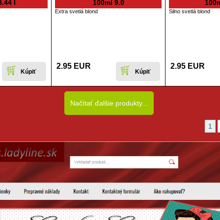
.44 I
100ml 9.0
100m
Extra svetlá blond
Silno svetlá blond
2.95 EUR
2.95 EUR
Načítať ďalšie produkty...
1