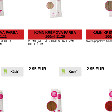
VÁ FARBA
KJMN KRÉMOVÁ FARBA
KJMN KRÉ
1.11
100ml 11.20
100
S EXTRA
VEĽMI SVETLÁ BLOND S FIALOVÝM
Svetlo popolavá blon
OM
ODTIEŇOM
2.95 EUR
2.95 EUR