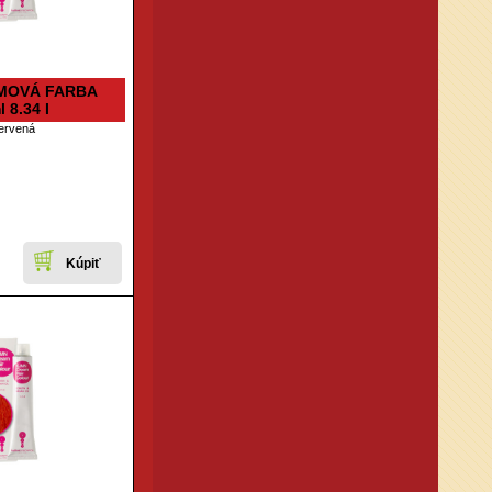
MOVÁ FARBA
 8.34 I
ervená