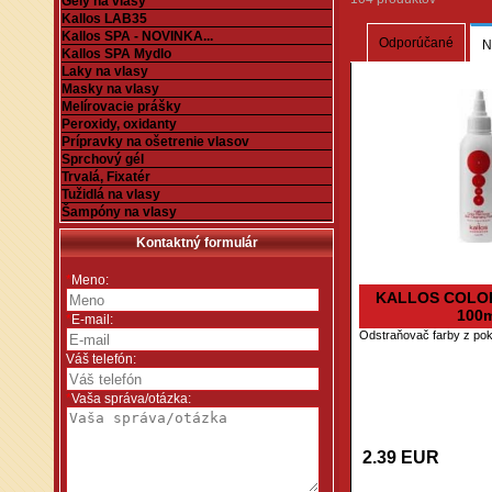
Gély na vlasy
Kallos LAB35
Kallos SPA - NOVINKA...
Odporúčané
N
Kallos SPA Mydlo
Laky na vlasy
Masky na vlasy
Melírovacie prášky
Peroxidy, oxidanty
Prípravky na ošetrenie vlasov
Sprchový gél
Trvalá, Fixatér
Tužidlá na vlasy
Šampóny na vlasy
Kontaktný formulár
*
Meno:
KALLOS COLO
100m
*
E-mail:
Odstraňovač farby z po
Váš telefón:
*
Vaša správa/otázka:
2.39 EUR