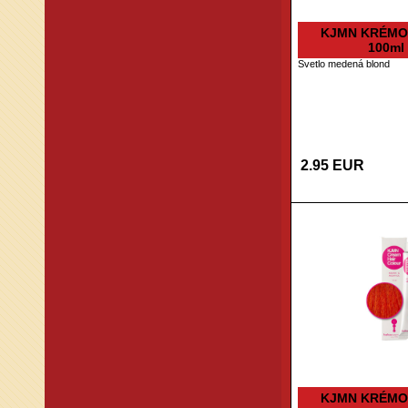
KJMN KRÉMO
100ml 
Svetlo medená blond
2.95 EUR
KJMN KRÉMO