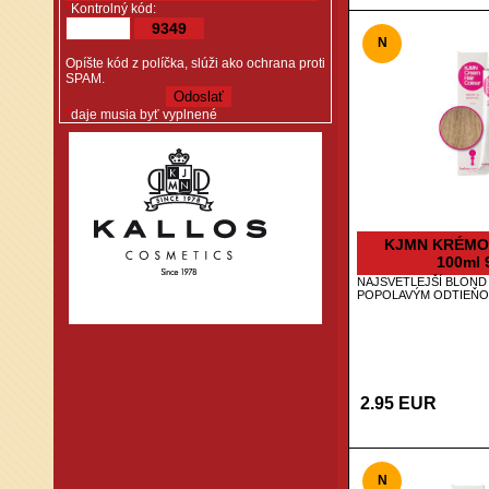
*
Kontrolný kód:
9349
N
Opíšte kód z políčka, slúži ako ochrana proti
SPAM.
*
daje musia byť vyplnené
KJMN KRÉMO
100ml 
NAJSVETLEJŠÍ BLOND
POPOLAVÝM ODTIEŇ
2.95 EUR
N