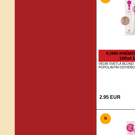
KJMN KRÉMO
100ml 1
VEĽMI SVETLÁ BLOND 
POPOLAVÝM ODTIEŇ
2.95 EUR
N