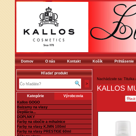
Domov
O nás
Kontakt
Košík
Prihlásenie
Hľadať produkt
Nachádzate sa:
Titulka
KALLOS MU
Kategórie
Výrobcovia
Kallos GOGO
Balzamy na vlasy
Depilácia...
DOPLNKY
Farby na obočie a mihalnice
Farby na vlasy KJMN 100ml
Farby na vlasy PRESTIGE 60ml