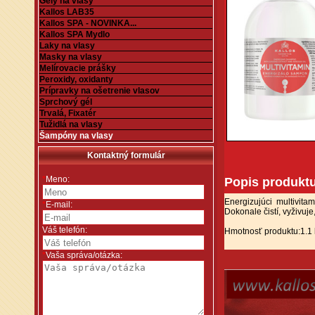
Gély na vlasy
Kallos LAB35
Kallos SPA - NOVINKA...
Kallos SPA Mydlo
Laky na vlasy
Masky na vlasy
Melírovacie prášky
Peroxidy, oxidanty
Prípravky na ošetrenie vlasov
Sprchový gél
Trvalá, Fixatér
Tužidlá na vlasy
Šampóny na vlasy
Kontaktný formulár
*
Meno:
Popis produkt
Energizujúci multivit
*
E-mail:
Dokonale čistí, vyživuje
Váš telefón:
Hmotnosť produktu:1.1
*
Vaša správa/otázka: