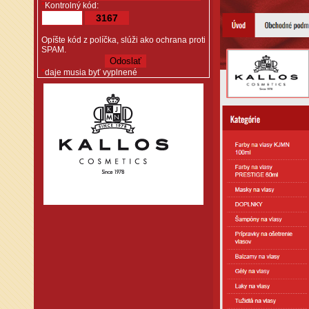
*
Kontrolný kód:
3167
Opíšte kód z políčka, slúži ako ochrana proti
SPAM.
*
daje musia byť vyplnené