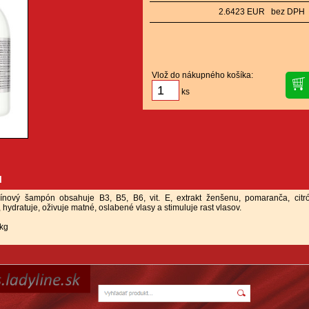
2.6423 EUR bez DPH
Vlož do nákupného košíka:
ks
u
amínový šampón obsahuje B3, B5, B6, vit. E, extrakt ženšenu, pomaranča, citr
, hydratuje, oživuje matné, oslabené vlasy a stimuluje rast vlasov.
 kg