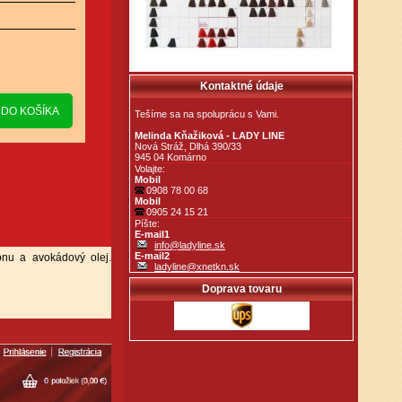
Kontaktné údaje
Tešíme sa na spoluprácu s Vami.
Melinda Kňažiková - LADY LINE
Nová Stráž, Dlhá 390/33
945 04 Komárno
Volajte:
Mobil
0908 78 00 68
Mobil
0905 24 15 21
Píšte:
E-mail1
info@ladyline.sk
E-mail2
ónu a avokádový olej.
ladyline@xnetkn.sk
Doprava tovaru