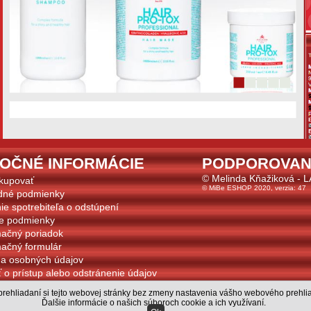
TOČNÉ INFORMÁCIE
PODPOROVAN
© Melinda Kňažiková - 
kupovať
© MiBe ESHOP 2020, verzia: 47
dné podmienky
ie spotrebiteľa o odstúpení
e podmienky
ačný poriadok
ačný formulár
a osobných údajov
 o prístup alebo odstránenie údajov
s
rehliadaní si tejto webovej stránky bez zmeny nastavenia vášho webového prehlia
s prihlásením k odberu noviniek
Ďalšie informácie o našich súboroch cookie a ich využívaní
.