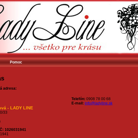
Pomoc
ás
ná adresa:
Telefón:
0908 78 00 68
E-mail:
info@ladyline.sk
ová - LADY LINE
90/33
a
IČ: 1026031941
1941