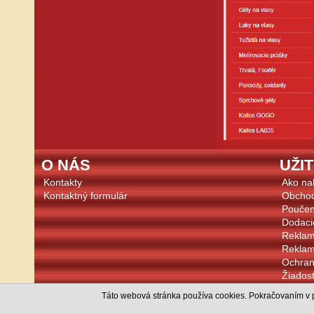
O NÁS
UŽI
Kontakty
Ako na
Kontaktný formulár
Obcho
Poučen
Dodaci
Reklam
Reklam
Ochran
Žiadosť
Cookie
Táto webová stránka používa cookies. Pokračovaním v p
Súhlas 