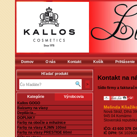
Domov
O nás
Kontakt
Košík
Prihlásenie
Hľadať produkt
Kontakt na n
Sídlo firmy a fakturač
Kategórie
Výrobcovia
Kallos GOGO
Melinda Kňažik
Balzamy na vlasy
Nová Stráž, Dlhá 3
Depilácia...
945 04 Komárno
DOPLNKY
Slovenská republik
Farby na obočie a mihalnice
Farby na vlasy KJMN 100ml
IČO: 43 600 379
D
Farby na vlasy PRESTIGE 60ml
IČ DPH:
SK 102603