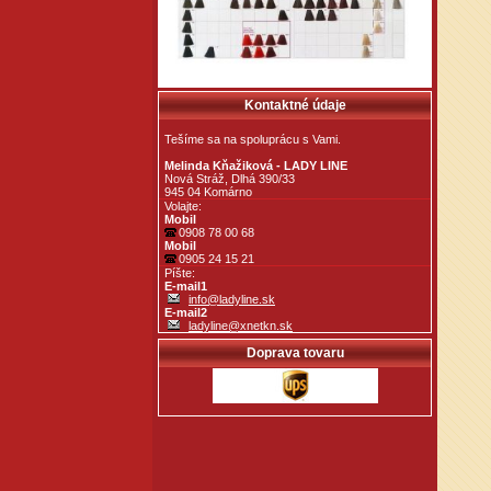
Kontaktné údaje
Tešíme sa na spoluprácu s Vami.
Melinda Kňažiková - LADY LINE
Nová Stráž, Dlhá 390/33
945 04 Komárno
Volajte:
Mobil
0908 78 00 68
Mobil
0905 24 15 21
Píšte:
E-mail1
info@ladyline.sk
E-mail2
ladyline@xnetkn.sk
Doprava tovaru