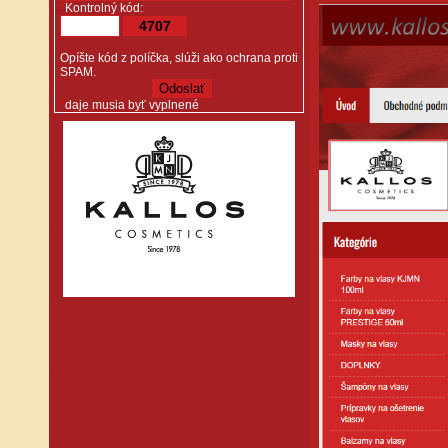
*
Kontrolný kód:
4707
Opíšte kód z políčka, slúži ako ochrana proti
SPAM.
*
daje musia byť vyplnené