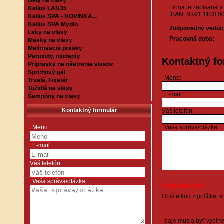
Gély na vlasy
Firma je zapísaná v živn
Kallos LAB35
IBAN: SK91 1100 0
Kallos SPA - NOVINKA...
Kallos SPA Mydlo
Zodpovedný vedúci
Laky na vlasy
Pracovná doba:
Masky na vlasy
Melírovacie prášky
Peroxidy, oxidanty
Kontaktný fo
Prípravky na ošetrenie vlasov
Sprchový gél
*
Meno:
Trvalá, Fixatér
Tužidlá na vlasy
*
E-mail:
Šampóny na vlasy
Kontaktný formulár
Váš telefón:
*
Meno:
*
Vaša správa/otázka:
*
E-mail:
Váš telefón:
*
Vaša správa/otázka:
Kontrolný kód:
Opíšte kód z políčka, 
*
daje musia byť vypln