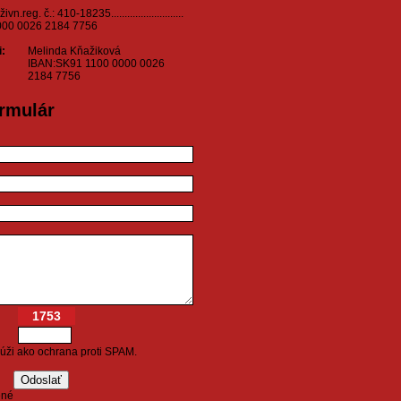
.reg. č.: 410-18235...........................
000 0026 2184 7756
:
Melinda Kňažiková
IBAN:SK91 1100 0000 0026
2184 7756
rmulár
1753
slúži ako ochrana proti SPAM.
ené