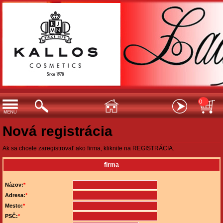
0
Nová registrácia
Ak sa chcete zaregistrovať ako firma, kliknite na
REGISTRÁCIA
.
firma
Názov:
*
Adresa:
*
Mesto:
*
PSČ:
*