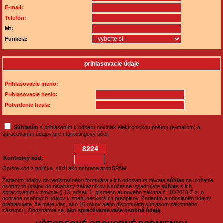
E-mail:
Telefón:
Mt:
Funkcia:
prihlasovacie údaje
Prihlasovacie meno:
Prihlasovacie heslo:
Potvrdenie hesla:
Súhlasím
s prihlásením k odberu noviniek elektronickou poštou (e-mailom) a
spracovaním údajov pre marketingový účel.
8224
Kontrolný kód:
*
Opíšte kód z políčka, slúži ako ochrana proti SPAM.
Zadaním údajov do registračného formulára a ich odoslaním dávate
súhlas
na uloženie
osobných údajov do databázy zákazníkov a súčasne vyjadrujete
súhlas
s ich
spracovaním v zmysle § 13, odsek 1, písmeno a) nového zákona č. 18/2018 Z.z. o
ochrane osobných údajov v znení neskorších predpisov. Zadaním a odoslaním údajov
prehlasujete, že máte viac, ako 16 rokov alebo disponujete súhlasom zákonného
zástupcu. Oboznámte sa,
ako spracúvame vaše osobné údaje
.