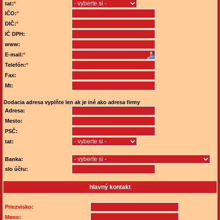
tat:
*
IČO:
*
DIČ:
*
IČ DPH:
www:
E-mail:
*
Telefón:
*
Fax:
Mt:
Dodacia adresa
vyplňte len ak je iné ako adresa firmy
Adresa:
Mesto:
PSČ:
tat:
Banka:
slo účtu:
hlavný kontakt
Priezvisko:
Meno: