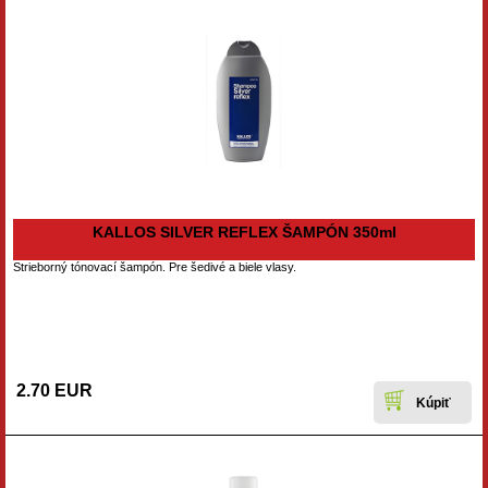
KALLOS SILVER REFLEX ŠAMPÓN 350ml
Strieborný tónovací šampón. Pre šedivé a biele vlasy.
2.70 EUR