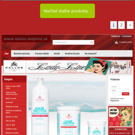
Načítať ďalšie produkty...
1
2
>