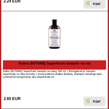
2.24 EUR
Kallos BOTANIQ Superfruits šampón na vla
Kallos BOTANIQ Superfruits šampón na vlasy 300 ml. | |Revitalizačný šampón
Superfruits so silou prírody z novej kolekcie |Kallos Botaniq. |Šampón obsahuje také
výnimočné komponenty ako |Superfruits ko
2.65 EUR