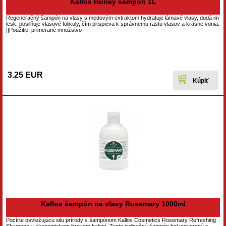
Kallos Honey sampon 1L
Regeneračný šampón na vlasy s medovým extraktom hydratuje lámavé vlasy, dodá im
lesk, posilňuje vlasové folikuly, čím prispieva k správnemu rastu vlasov a krásne vonia.
||Použitie: primerané množstvo
3.25 EUR
Kallos šampón na vlasy Rosemary 1000ml
Pocíťte osviežujúcu silu prírody s šampónom Kallos Cosmetics Rosemary Refreshing