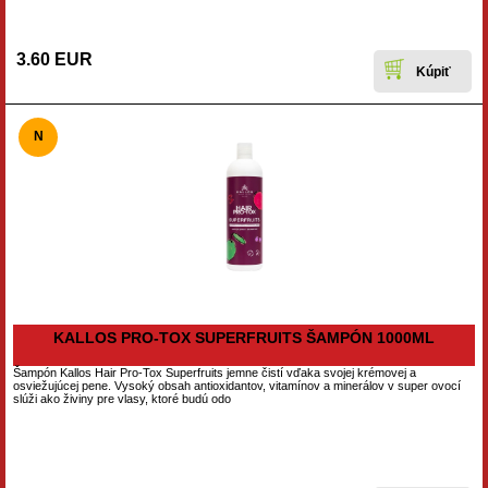
3.60 EUR
N
KALLOS PRO-TOX SUPERFRUITS ŠAMPÓN 1000ML
Šampón Kallos Hair Pro-Tox Superfruits jemne čistí vďaka svojej krémovej a
osviežujúcej pene. Vysoký obsah antioxidantov, vitamínov a minerálov v super ovocí
slúži ako živiny pre vlasy, ktoré budú odo