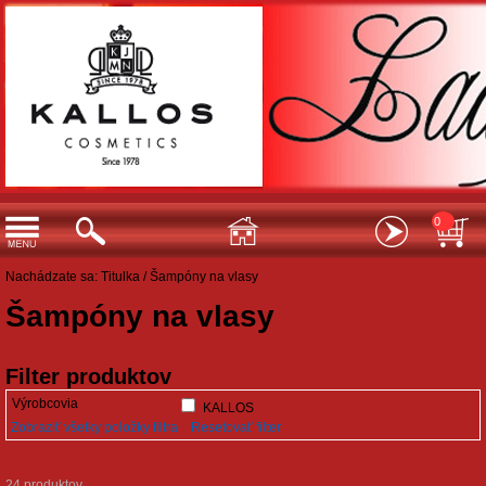
0
Nachádzate sa:
Titulka
/
Šampóny na vlasy
Šampóny na vlasy
Filter produktov
Výrobcovia
KALLOS
Zobraziť všetky položky filtra
Resetovať filter
24 produktov