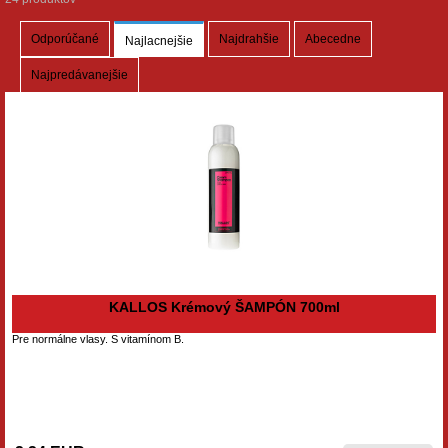
Odporúčané
Najdrahšie
Abecedne
Najlacnejšie
Najpredávanejšie
KALLOS Krémový ŠAMPÓN 700ml
Pre normálne vlasy. S vitamínom B.