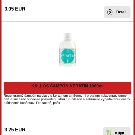
3.05 EUR
Detail
KALLOS ŠAMPÓN KERATIN 1000ml
Regeneračný šampón na vlasy s keratínom a mliečnymi proteínmi (placenta), jemne
čistí a súčasne obnovuje poškodenú štruktúru vlasov a zabraňuje vypadávaniu vlasov
a štiepenie končekov. Pre suché, pošk
3.25 EUR