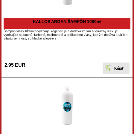
KALLOS ARGAN ŠAMPÓN 1000ml
Šampón vlasy hĺbkovo vyživuje, regeneruje a dodáva im silu a výrazný lesk, je
vynikajúci na suché, farbené, melírované a poškodené vlasy, ktorým dodáva späť ich
vitalitu, jemnosť, sú hladké a lepšie s
2.95 EUR