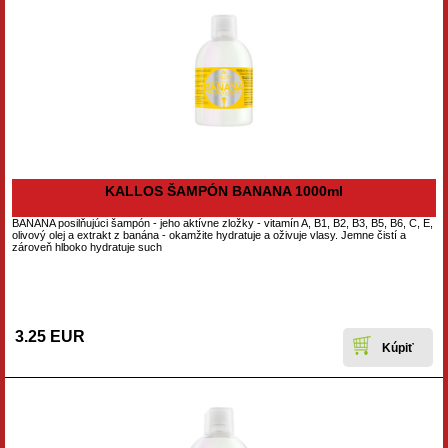
KALLOS ŠAMPÓN BANANA 1000ml
BANANA posilňujúci šampón - jeho aktívne zložky - vitamín A, B1, B2, B3, B5, B6, C, E,
olivový olej a extrakt z banána - okamžite hydratuje a oživuje vlasy. Jemne čistí a
zároveň hlboko hydratuje such
3.25 EUR