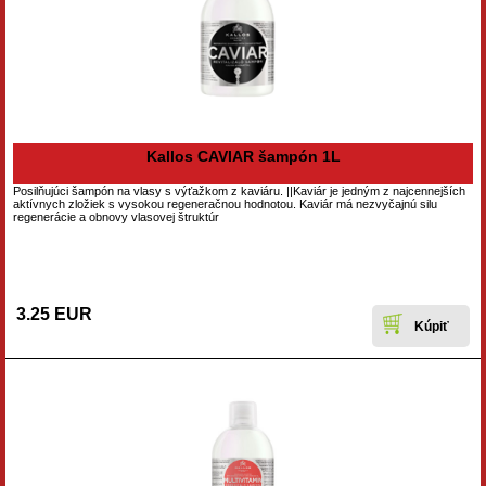
Kallos CAVIAR šampón 1L
Posilňujúci šampón na vlasy s výťažkom z kaviáru. ||Kaviár je jedným z najcennejších
aktívnych zložiek s vysokou regeneračnou hodnotou. Kaviár má nezvyčajnú silu
regenerácie a obnovy vlasovej štruktúr
3.25 EUR