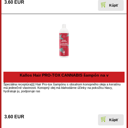
3.60 EUR
Kallos Hair PRO-TOX CANNABIS šampón na v
Špeciálna receptúra​||​|| Hair Pro-tox šampónu s obsahom konopného oleja a keratínu
má jedinečné vlastnosti. Konopný olej má blahodárne účinky na pokožku hlavy,
hydratuje ju, podporuje ras
3.60 EUR