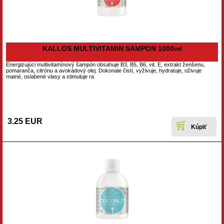
KALLOS MULTIVITAMIN SAMPON 1000ml
Energizujúci multivitamínový šampón obsahuje B3, B5, B6, vit. E, extrakt ženšenu,
pomaranča, citrónu a avokádový olej. Dokonale čistí, vyživuje, hydratuje, oživuje
matné, oslabené vlasy a stimuluje ra
3.25 EUR