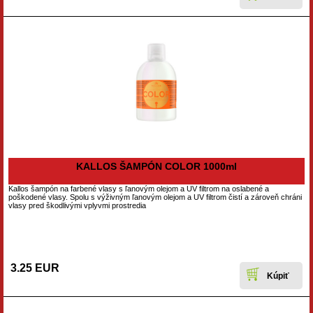
KALLOS ŠAMPÓN COLOR 1000ml
Kallos šampón na farbené vlasy s ľanovým olejom a UV filtrom na oslabené a
poškodené vlasy. Spolu s výživným ľanovým olejom a UV filtrom čistí a zároveň chráni
vlasy pred škodlivými vplyvmi prostredia
3.25 EUR