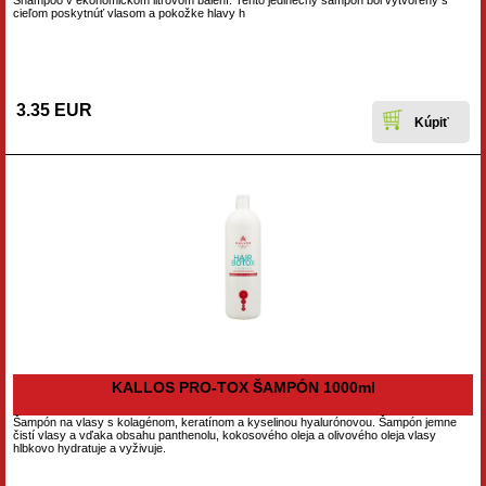
Shampoo v ekonomickom litrovom balení. Tento jedinečný šampón bol vytvorený s
cieľom poskytnúť vlasom a pokožke hlavy h
3.35 EUR
KALLOS PRO-TOX ŠAMPÓN 1000ml
Šampón na vlasy s kolagénom, keratínom a kyselinou hyalurónovou. Šampón jemne
čistí vlasy a vďaka obsahu panthenolu, kokosového oleja a olivového oleja vlasy
hlbkovo hydratuje a vyživuje.