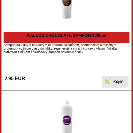
KALLOS CHOCOLATE ŠAMPÓN 1000ml
Šampón na vlasy s kakaovým extraktom, kreatínom, panthenolom a mliečnym
proteínom vyživuje vlasy do hĺbky, regeneruje a chráni končeky vlasov. Vďaka
aktívnym zložkám čokoládový šampón dokonale čistí v
2.95 EUR