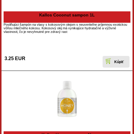
Kallos Coconut sampon 1L
Posilňujúci šampón na vlasy s kokosovým olejom s neuveriteľne príjemnou exotickou
vôňou mliečného kokosu. Kokosový olej má vynikajúce hydratačné a výživné
vlastnosti, čo je nevyhnutné pre zdravý rast
3.25 EUR