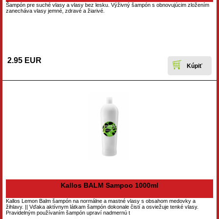
Šampón pre suché vlasy a vlasy bez lesku. Výživný šampón s obnovujúcim zložením
zanecháva vlasy jemné, zdravé a žiarivé.
2.95 EUR
Kallos BALM Sampoo 1000ml
Kallos Lemon Balm šampón na normálne a mastné vlasy s obsahom medovky a
žihlavy. || Vďaka aktívnym látkam šampón dokonale čistí a osviežuje tenké vlasy.
Pravidelným používaním šampón upraví nadmernú t