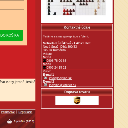
Kontaktné údaje
Tešíme sa na spoluprácu s Vami.
Melinda Kňažiková - LADY LINE
Nová Stráž, Dlhá 390/33
945 04 Komárno
Volajte:
Mobil
0908 78 00 68
Mobil
0905 24 15 21
Píšte:
E-mail1
info@ladyline.sk
E-mail2
va vlasy jemné, lesklé
ladyline@xnetkn.sk
Doprava tovaru