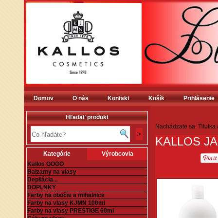
Domov
O nás
Kontakt
Košík
Prihlásenie
Hľadať produkt
Nachádzate sa:
Titulka
KALLOS JA
Kategórie
Výrobcovia
Kallos GOGO
Balzamy na vlasy
Depilácia...
DOPLNKY
Farby na obočie a mihalnice
Farby na vlasy KJMN 100ml
Farby na vlasy PRESTIGE 60ml