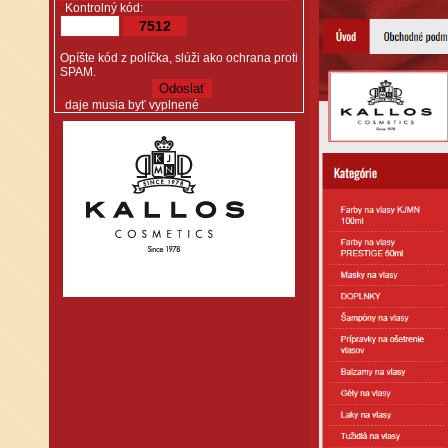
*
Kontrolný kód:
7512
Opíšte kód z políčka, slúži ako ochrana proti
SPAM.
*
daje musia byť vyplnené