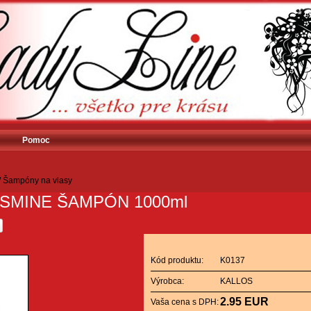
Pomoc
/
Šampóny na vlasy
SMINE ŠAMPÓN 1000ml
Kód produktu:
K0137
Výrobca:
KALLOS
2.95 EUR
Vaša cena s DPH: