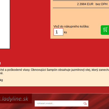
2.3984 EUR bez DPH
Vlož do nákupného košíka:
ks
u
hé a poškodené vlasy. Obnovujúci šampón obsahuje jazmínový olej, ktorý zanechá
né.
 kg