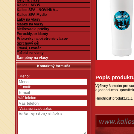
Gély na vlasy
Kallos LAB35
Kallos SPA - NOVINKA...
Kallos SPA Mydlo
Laky na vlasy
Masky na vlasy
Melírovacie prášky
Peroxidy, oxidanty
Prípravky na ošetrenie vlasov
Sprchový gél
Trvalá, Fixatér
Tužidlá na vlasy
Šampóny na vlasy
Kontaktný formulár
*
Meno:
Popis produkt
Výživný šampón pre suc
*
E-mail:
a jednoducho upraviteľ
Váš telefón:
Hmotnosť produktu:1.1
*
Vaša správa/otázka: