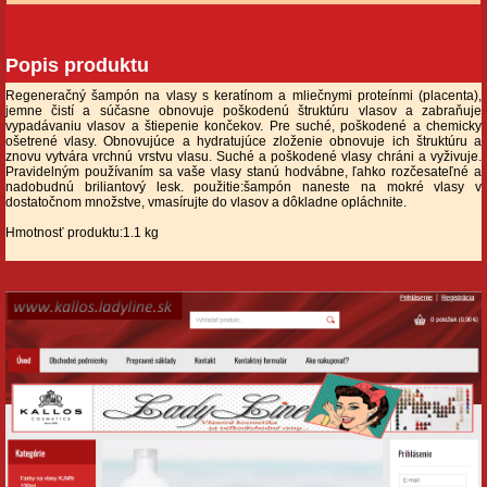
Popis produktu
Regeneračný šampón na vlasy s keratínom a mliečnymi proteínmi (placenta),
jemne čistí a súčasne obnovuje poškodenú štruktúru vlasov a zabraňuje
vypadávaniu vlasov a štiepenie končekov. Pre suché, poškodené a chemicky
ošetrené vlasy. Obnovujúce a hydratujúce zloženie obnovuje ich štruktúru a
znovu vytvára vrchnú vrstvu vlasu. Suché a poškodené vlasy chráni a vyživuje.
Pravidelným používaním sa vaše vlasy stanú hodvábne, ľahko rozčesateľné a
nadobudnú briliantový lesk. použitie:šampón naneste na mokré vlasy v
dostatočnom množstve, vmasírujte do vlasov a dôkladne opláchnite.
Hmotnosť produktu:1.1 kg