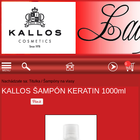
0
Nachádzate sa:
Titulka
/
Šampóny na vlasy
KALLOS ŠAMPÓN KERATIN 1000ml