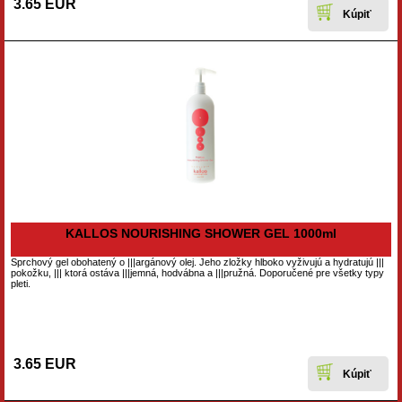
3.65 EUR
KALLOS NOURISHING SHOWER GEL 1000ml
Sprchový gel obohatený o |||argánový olej. Jeho zložky hlboko vyživujú a hydratujú |||
pokožku, ||| ktorá ostáva |||jemná, hodvábna a |||pružná. Doporučené pre všetky typy
pleti.
3.65 EUR