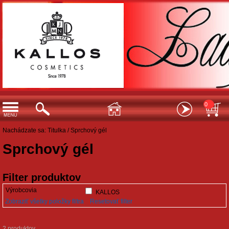
0
Nachádzate sa:
Titulka
/
Sprchový gél
Sprchový gél
Filter produktov
Výrobcovia
KALLOS
Zobraziť všetky položky filtra
Resetovať filter
2 produktov