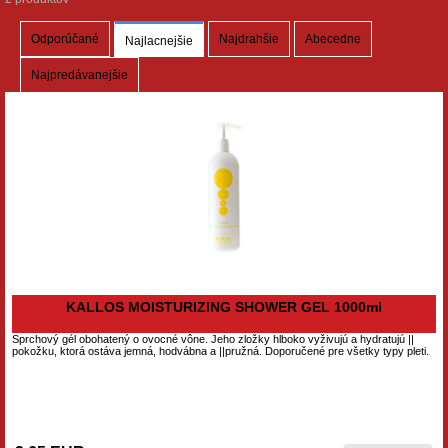
Odporúčané
Najdrahšie
Abecedne
Najlacnejšie
Najpredávanejšie
KALLOS MOISTURIZING SHOWER GEL 1000ml
Sprchový gél obohatený o ovocné vône. Jeho zložky hlboko vyživujú a hydratujú ||
pokožku, ktorá ostáva jemná, hodvábna a ||pružná. Doporučené pre všetky typy pleti.