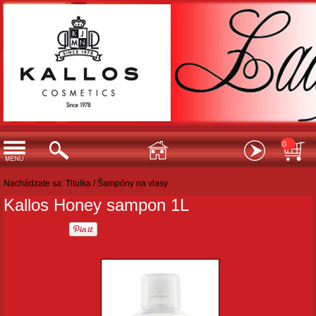
0
Nachádzate sa:
Titulka
/
Šampóny na vlasy
Kallos Honey sampon 1L