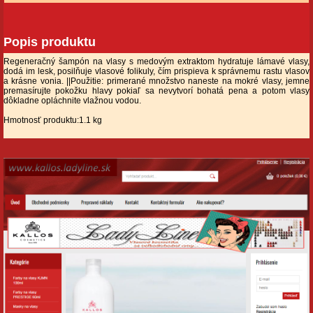
Popis produktu
Regeneračný šampón na vlasy s medovým extraktom hydratuje lámavé vlasy,
dodá im lesk, posilňuje vlasové folikuly, čím prispieva k správnemu rastu vlasov
a krásne vonia. ||Použitie: primerané množstvo naneste na mokré vlasy, jemne
premasírujte pokožku hlavy pokiaľ sa nevytvorí bohatá pena a potom vlasy
dôkladne opláchnite vlažnou vodou.
Hmotnosť produktu:1.1 kg