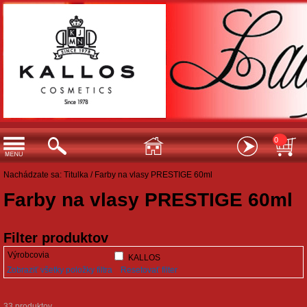
0
Nachádzate sa:
Titulka
/
Farby na vlasy PRESTIGE 60ml
Farby na vlasy PRESTIGE 60ml
Filter produktov
Výrobcovia
KALLOS
Zobraziť všetky položky filtra
Resetovať filter
33 produktov