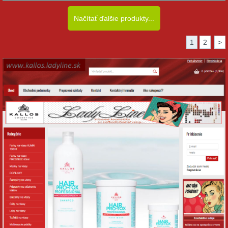
Načítať ďalšie produkty...
1
2
>