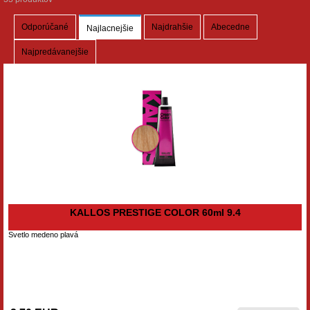
Odporúčané
Najdrahšie
Abecedne
Najlacnejšie
Najpredávanejšie
KALLOS PRESTIGE COLOR 60ml 9.4
Svetlo medeno plavá