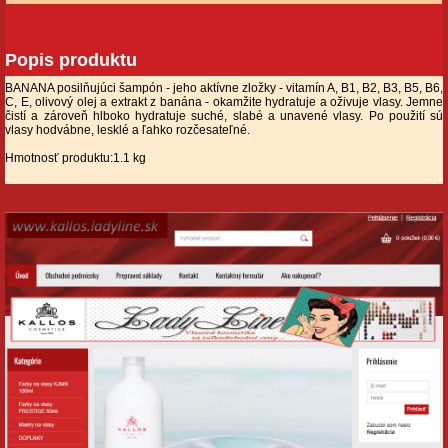
Popis produktu
BANANA posilňujúci šampón - jeho aktívne zložky - vitamín A, B1, B2, B3, B5, B6,
C, E, olivový olej a extrakt z banána - okamžite hydratuje a oživuje vlasy. Jemne
čistí a zároveň hlboko hydratuje suché, slabé a unavené vlasy. Po použití sú
vlasy hodvábne, lesklé a ľahko rozčesateľné.
Hmotnosť produktu:1.1 kg