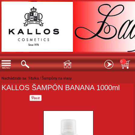
0
Nachádzate sa:
Titulka
/
Šampóny na vlasy
KALLOS ŠAMPÓN BANANA 1000ml