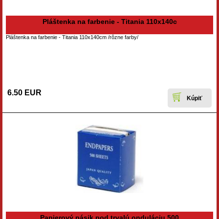
Pláštenka na farbenie - Titania 110x140c
Pláštenka na farbenie - Titania 110x140cm /rôzne farby/
6.50 EUR
Papierový pásik pod trvalú onduláciu 500