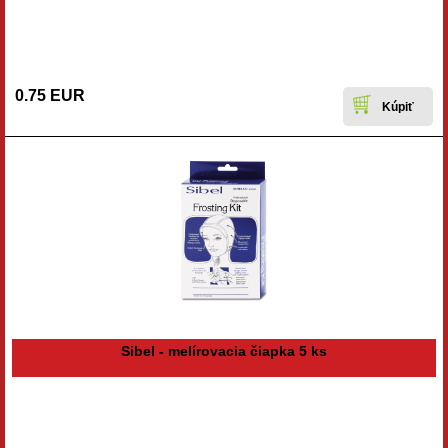
0.75 EUR
Sibel - melírovacia čiapka 5 ks