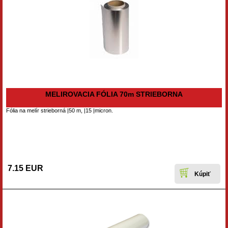
MELIROVACIA FÓLIA 70m STRIEBORNA
Fólia na melír strieborná |50 m, |15 |micron.
7.15 EUR