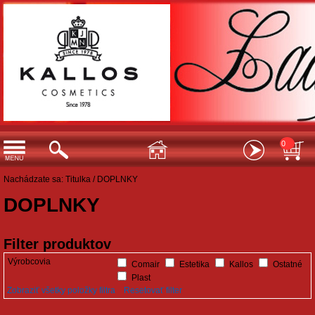
0
Nachádzate sa:
Titulka
/
DOPLNKY
DOPLNKY
Filter produktov
Výrobcovia
Comair
Estetika
Kallos
Ostatné
Plast
Zobraziť všetky položky filtra
Resetovať filter