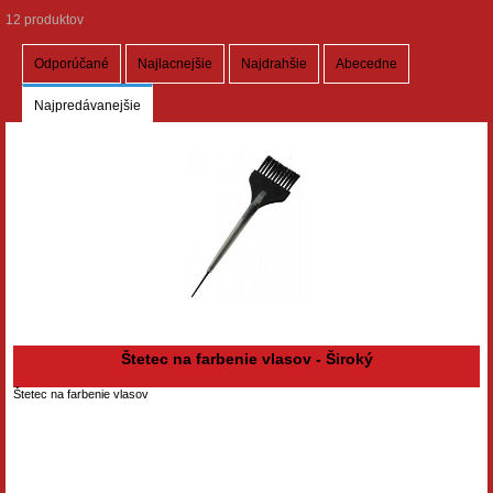
12 produktov
Odporúčané
Najlacnejšie
Najdrahšie
Abecedne
Najpredávanejšie
Štetec na farbenie vlasov - Široký
Štetec na farbenie vlasov