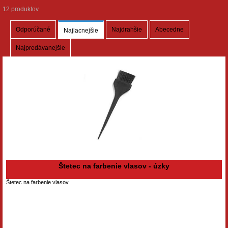
12 produktov
Odporúčané
Najdrahšie
Abecedne
Najlacnejšie
Najpredávanejšie
Štetec na farbenie vlasov - úzky
Štetec na farbenie vlasov