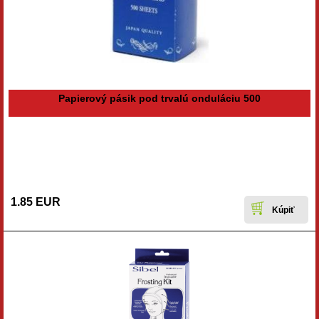
Papierový pásik pod trvalú onduláciu 500
1.85 EUR