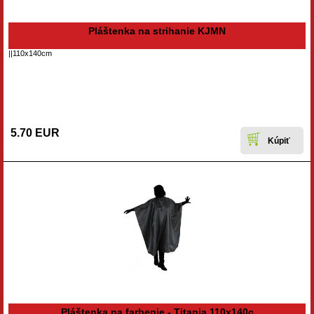
Pláštenka na strihanie KJMN
||110x140cm
5.70 EUR
Pláštenka na farbenie - Titania 110x140c