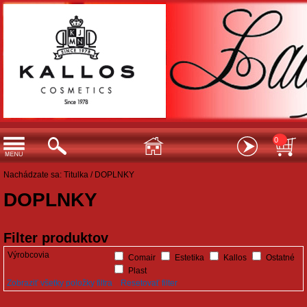
0
Nachádzate sa:
Titulka
/
DOPLNKY
DOPLNKY
Filter produktov
Výrobcovia
Comair
Estetika
Kallos
Ostatné
Plast
Zobraziť všetky položky filtra
Resetovať filter