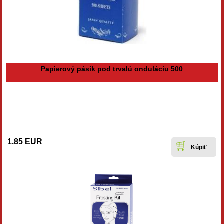
Papierový pásik pod trvalú onduláciu 500
1.85 EUR