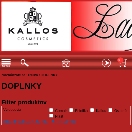
0
Nachádzate sa:
Titulka
/
DOPLNKY
DOPLNKY
Filter produktov
Výrobcovia
Comair
Estetika
Kallos
Ostatné
Plast
Zobraziť všetky položky filtra
Resetovať filter