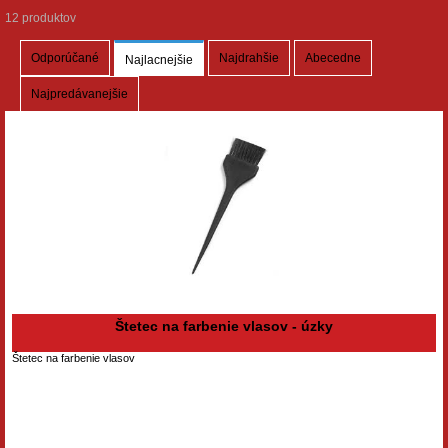
12 produktov
Odporúčané
Najdrahšie
Abecedne
Najlacnejšie
Najpredávanejšie
Štetec na farbenie vlasov - úzky
Štetec na farbenie vlasov