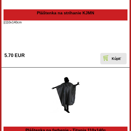
Pláštenka na strihanie KJMN
||110x140cm
5.70 EUR
Pláštenka na farbenie - Titania 110x140c