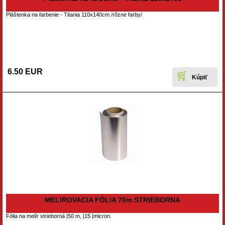
Pláštenka na farbenie - Titania 110x140cm /rôzne farby/
6.50 EUR
MELIROVACIA FÓLIA 70m STRIEBORNA
Fólia na melír strieborná |50 m, |15 |micron.