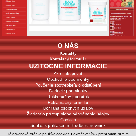
O NÁS
Kontakty
Kontaktný formulár
UŽITOČNÉ INFORMÁCIE
Ako nakupovať
Obchodné podmienky
Poučenie spotrebiteľa o odstúpení
Dodacie podmienky
Reklamačný poriadok
Reklamačný formulár
Ochrana osobných údajov
Žiadosť o prístup alebo odstránenie údajov
Cookies
Súhlas s prihlásením k odberu noviniek
PODPOROVANÉ PLATBY
Táto webová stránka používa cookies. Pokračovaním v prehliadaní si tejto