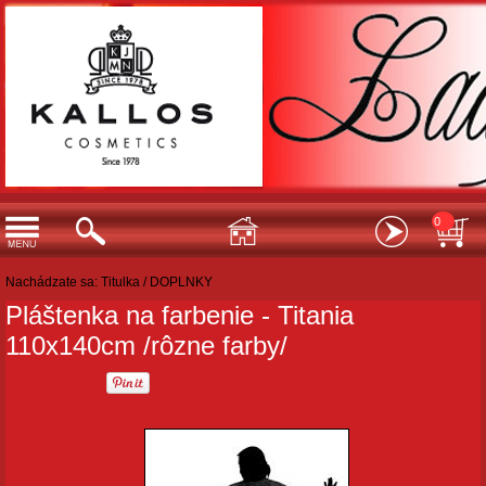
0
Nachádzate sa:
Titulka
/
DOPLNKY
Pláštenka na farbenie - Titania
110x140cm /rôzne farby/