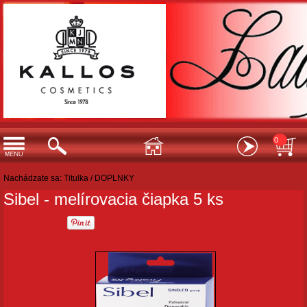
0
Nachádzate sa:
Titulka
/
DOPLNKY
Sibel - melírovacia čiapka 5 ks