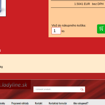
1.5041 EUR bez DPH
Vlož do nákupného košíka:
ks
u
 kg