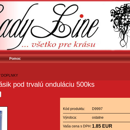
Pomoc
/
DOPLNKY
ásik pod trvalú onduláciu 500ks
Kód produktu:
D9997
Výrobca:
ostatne
1.85 EUR
Vaša cena s DPH: