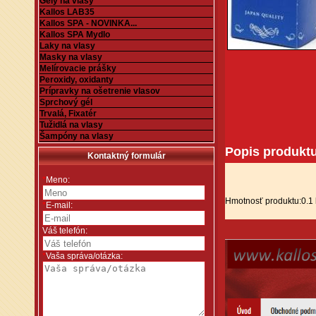
Gély na vlasy
Kallos LAB35
Kallos SPA - NOVINKA...
Kallos SPA Mydlo
Laky na vlasy
Masky na vlasy
Melírovacie prášky
Peroxidy, oxidanty
Prípravky na ošetrenie vlasov
Sprchový gél
Trvalá, Fixatér
Tužidlá na vlasy
Šampóny na vlasy
Popis produkt
Kontaktný formulár
*
Meno:
Hmotnosť produktu:0.1
*
E-mail:
Váš telefón:
*
Vaša správa/otázka: