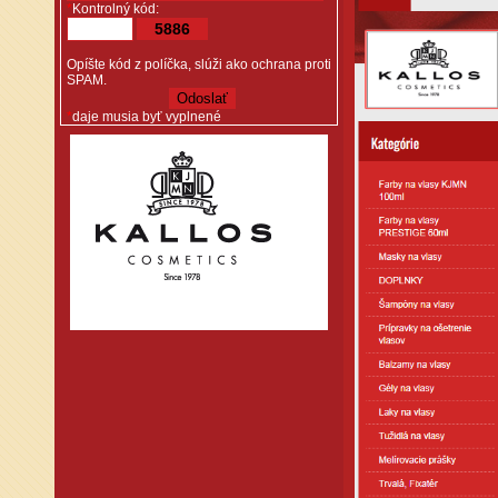
*
Kontrolný kód:
5886
Opíšte kód z políčka, slúži ako ochrana proti
SPAM.
*
daje musia byť vyplnené