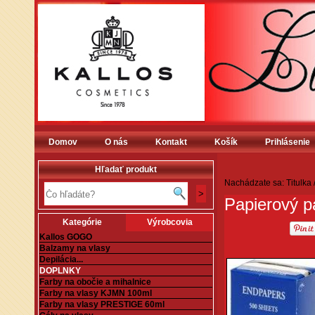
Domov
O nás
Kontakt
Košík
Prihlásenie
Hľadať produkt
Nachádzate sa:
Titulka
Papierový p
Kategórie
Výrobcovia
Kallos GOGO
Balzamy na vlasy
Depilácia...
DOPLNKY
Farby na obočie a mihalnice
Farby na vlasy KJMN 100ml
Farby na vlasy PRESTIGE 60ml