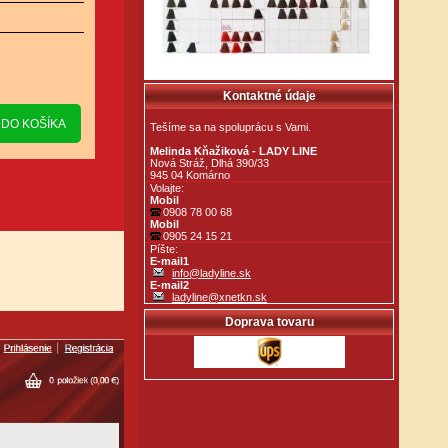
Kontaktné údaje
Tešíme sa na spoluprácu s Vami.
Melinda Kňažiková - LADY LINE
Nová Stráž, Dlhá 390/33
945 04 Komárno
Volajte:
Mobil
0908 78 00 68
Mobil
0905 24 15 21
Píšte:
E-mail1
info@ladyline.sk
E-mail2
ladyline@xnetkn.sk
Doprava tovaru