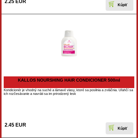
2.25 EUR
KALLOS NOURSHING HAIR CONDICIONER 500ml
Kondicionér je vhodný na suché a lámavé vlasy, ktoré sa posilnia a zvláčnia. Uľahčí sa
ich rozčesávanie a navráti sa im prirodzený lesk
2.45 EUR