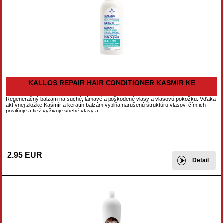
KALLOS REPAIR HAIR CONDITIONER KASMIR KE
Regeneračný balzam na suché, lámavé a poškodené vlasy a vlasovú pokožku. Vďaka
aktívnej zložke Kašmír a keratín balzám vypĺňa narušenú štruktúru vlasov, čím ich
posilňuje a tiež vyživuje suché vlasy a
2.95 EUR
Detail