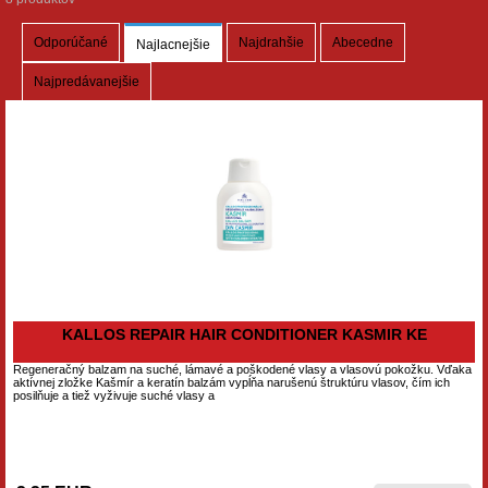
Odporúčané
Najdrahšie
Abecedne
Najlacnejšie
Najpredávanejšie
KALLOS REPAIR HAIR CONDITIONER KASMIR KE
Regeneračný balzam na suché, lámavé a poškodené vlasy a vlasovú pokožku. Vďaka
aktívnej zložke Kašmír a keratín balzám vypĺňa narušenú štruktúru vlasov, čím ich
posilňuje a tiež vyživuje suché vlasy a