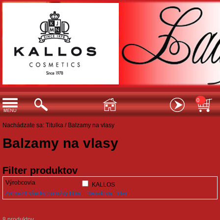
0
Nachádzate sa:
Titulka
/
Balzamy na vlasy
Balzamy na vlasy
Filter produktov
Výrobcovia
KALLOS
Zobraziť všetky položky filtra
Resetovať filter
8 produktov