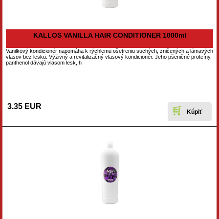
KALLOS VANILLA HAIR CONDITIONER 1000ml
Vanilkový kondicionér napomáha k rýchlemu ošetreniu suchých, zničených a lámavých
vlasov bez lesku. Výživný a revitalizačný vlasový kondicionér. Jeho pšeničné proteíny,
panthenol dávajú vlasom lesk, h
3.35 EUR