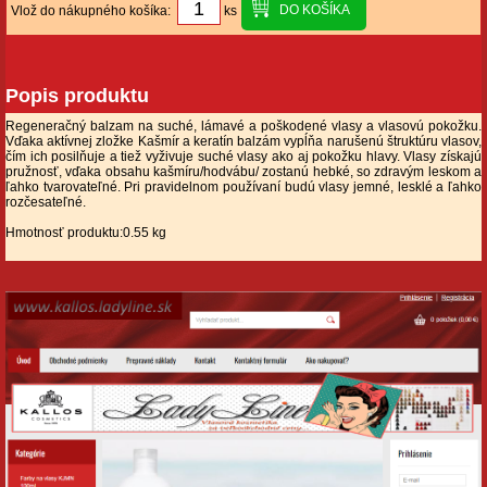
Vlož do nákupného košíka:
ks
Popis produktu
Regeneračný balzam na suché, lámavé a poškodené vlasy a vlasovú pokožku.
Vďaka aktívnej zložke Kašmír a keratín balzám vypĺňa narušenú štruktúru vlasov,
čím ich posilňuje a tiež vyživuje suché vlasy ako aj pokožku hlavy. Vlasy získajú
pružnosť, vďaka obsahu kašmíru/hodvábu/ zostanú hebké, so zdravým leskom a
ľahko tvarovateľné. Pri pravidelnom používaní budú vlasy jemné, lesklé a ľahko
rozčesateľné.
Hmotnosť produktu:0.55 kg