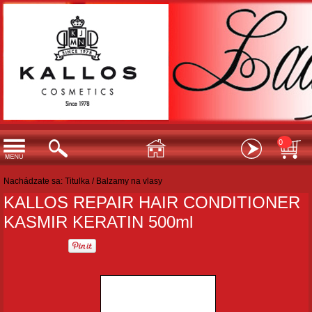
0
Nachádzate sa:
Titulka
/
Balzamy na vlasy
KALLOS REPAIR HAIR CONDITIONER
KASMIR KERATIN 500ml