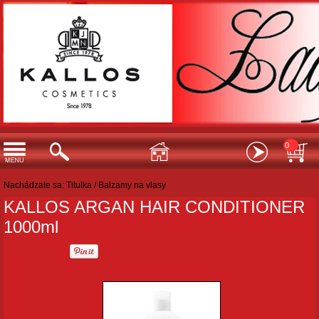
0
Nachádzate sa:
Titulka
/
Balzamy na vlasy
KALLOS ARGAN HAIR CONDITIONER
1000ml