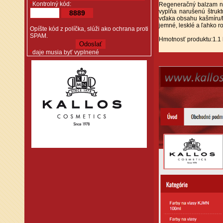
*
Kontrolný kód:
Regeneračný balzam na
vypĺňa narušenú štruktú
8889
vďaka obsahu kašmíru/h
jemné, lesklé a ľahko r
Opíšte kód z políčka, slúži ako ochrana proti
SPAM.
Hmotnosť produktu:1.1
*
daje musia byť vyplnené