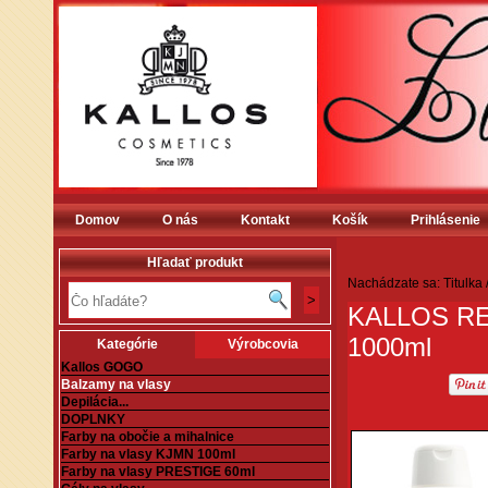
Domov
O nás
Kontakt
Košík
Prihlásenie
Hľadať produkt
Nachádzate sa:
Titulka
KALLOS RE
1000ml
Kategórie
Výrobcovia
Kallos GOGO
Balzamy na vlasy
Depilácia...
DOPLNKY
Farby na obočie a mihalnice
Farby na vlasy KJMN 100ml
Farby na vlasy PRESTIGE 60ml