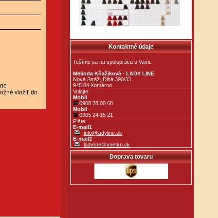
Kontaktné údaje
Tešíme sa na spoluprácu s Vami.
Melinda Kňažiková - LADY LINE
Nová Stráž, Dlhá 390/33
lne
945 04 Komárno
Volajte:
ožné vložiť do
Mobil
0908 78 00 68
Mobil
0905 24 15 21
Píšte:
E-mail1
info@ladyline.sk
E-mail2
ladyline@xnetkn.sk
Doprava tovaru