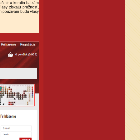
šmír a keratín balzám
Vlasy získajú pružnosť,
m používaní budú vlasy