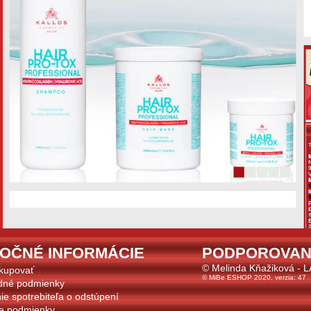
TOČNÉ INFORMÁCIE
PODPOROVAN
© Melinda Kňažiková - 
kupovať
© MiBe ESHOP 2020, verzia: 47
dné podmienky
ie spotrebiteľa o odstúpení
e podmienky