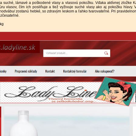
 suché, lámavé a poškodené vlasy a vlasovú pokožku. Vďaka aktívnej zložke Ka
ru vlasov, čím ich posilňuje a tiež vyživuje suché vlasy ako aj pokožku hlavy. 
odvábu/ zostanú hebké, so zdravým leskom a ľahko tvarovateľné. Pri pravidelno
ozčesateľné.
 kg