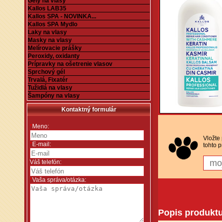
Gély na vlasy
Kallos LAB35
Kallos SPA - NOVINKA...
Kallos SPA Mydlo
Laky na vlasy
Masky na vlasy
Melírovacie prášky
Peroxidy, oxidanty
Prípravky na ošetrenie vlasov
Sprchový gél
Trvalá, Fixatér
Tužidlá na vlasy
Šampóny na vlasy
Kontaktný formulár
*
Meno:
Vložte
*
E-mail:
tohto p
Váš telefón:
*
Vaša správa/otázka:
Popis produkt