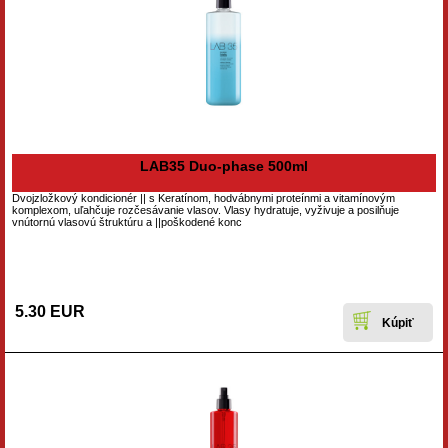
LAB35 Duo-phase 500ml
Dvojzložkový kondicionér || s Keratínom, hodvábnymi proteínmi a vitamínovým
komplexom, uľahčuje rozčesávanie vlasov. Vlasy hydratuje, vyživuje a posilňuje
vnútornú vlasovú štruktúru a ||poškodené konc
5.30 EUR