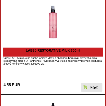
LAB35 RESTORATIVE MILK 300ml
Kallos LAB 35 mlieko na suché lámavé vlasy s obsahom Keratrixu, olivového oleja,
kokosového oleja a D-Panthenolu. Hydratuje, vyživuje a posilňuje vnútornú štruktúru a
lámavé končeky vlasov. Dodáva vla
4.55 EUR