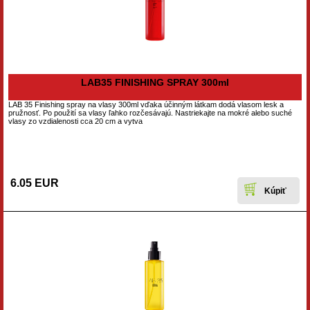
LAB35 FINISHING SPRAY 300ml
LAB 35 Finishing spray na vlasy 300ml vďaka účinným látkam dodá vlasom lesk a
pružnosť. Po použití sa vlasy ľahko rozčesávajú. Nastriekajte na mokré alebo suché
vlasy zo vzdialenosti cca 20 cm a vytva
6.05 EUR