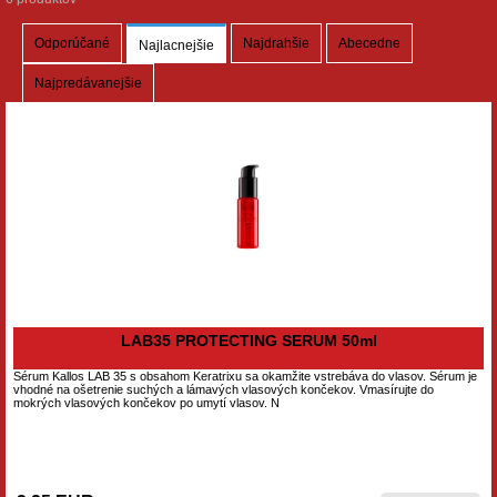
Odporúčané
Najdrahšie
Abecedne
Najlacnejšie
Najpredávanejšie
LAB35 PROTECTING SERUM 50ml
Sérum Kallos LAB 35 s obsahom Keratrixu sa okamžite vstrebáva do vlasov. Sérum je
vhodné na ošetrenie suchých a lámavých vlasových končekov. Vmasírujte do
mokrých vlasových končekov po umytí vlasov. N