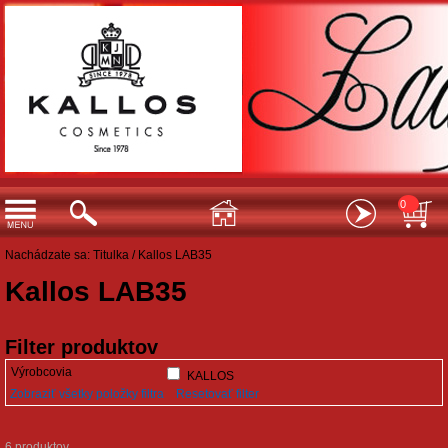
0
Nachádzate sa:
Titulka
/
Kallos LAB35
Kallos LAB35
Filter produktov
Výrobcovia
KALLOS
Zobraziť všetky položky filtra
Resetovať filter
6 produktov