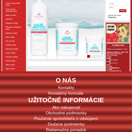
O NÁS
Kontakty
Kontaktný formulár
UŽITOČNÉ INFORMÁCIE
Ako nakupovať
Obchodné podmienky
Poučenie spotrebiteľa o odstúpení
Dodacie podmienky
Reklamačný poriadok