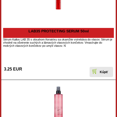
LAB35 PROTECTING SERUM 50ml
Sérum Kallos LAB 35 s obsahom Keratrixu sa okamžite vstrebáva do vlasov. Sérum je
vhodné na ošetrenie suchých a lámavých vlasových končekov. Vmasírujte do
mokrých vlasových končekov po umytí vlasov. N
3.25 EUR