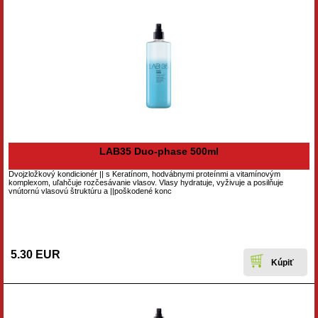
LAB35 Duo-phase 500ml
Dvojzložkový kondicionér || s Keratínom, hodvábnymi proteínmi a vitamínovým
komplexom, uľahčuje rozčesávanie vlasov. Vlasy hydratuje, vyživuje a posilňuje
vnútornú vlasovú štruktúru a ||poškodené konc
5.30 EUR