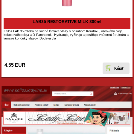
LAB35 RESTORATIVE MILK 300ml
Kallos LAB 35 mlieko na suché lámavé vlasy s obsahom Keratrixu, olivového oleja,
kokosového oleja a D-Panthenolu. Hydratuje, vyživuje a posilňuje vnútornú štruktúru a
lámavé končeky vlasov. Dodáva vla
4.55 EUR