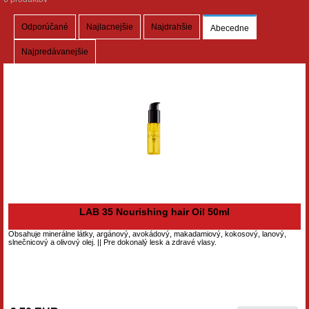
Odporúčané
Najlacnejšie
Najdrahšie
Abecedne
Najpredávanejšie
LAB 35 Nourishing hair Oil 50ml
Obsahuje minerálne látky, argánový, avokádový, makadamiový, kokosový, lanový,
slnečnicový a olivový olej. || Pre dokonalý lesk a zdravé vlasy.