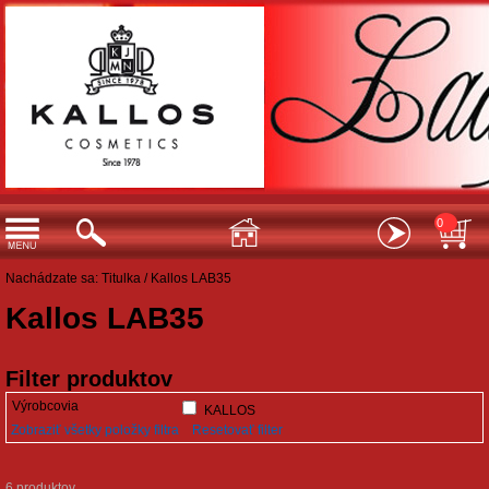
0
Nachádzate sa:
Titulka
/
Kallos LAB35
Kallos LAB35
Filter produktov
Výrobcovia
KALLOS
Zobraziť všetky položky filtra
Resetovať filter
6 produktov