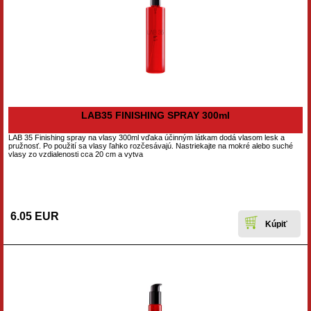
LAB35 FINISHING SPRAY 300ml
LAB 35 Finishing spray na vlasy 300ml vďaka účinným látkam dodá vlasom lesk a
pružnosť. Po použití sa vlasy ľahko rozčesávajú. Nastriekajte na mokré alebo suché
vlasy zo vzdialenosti cca 20 cm a vytva
6.05 EUR