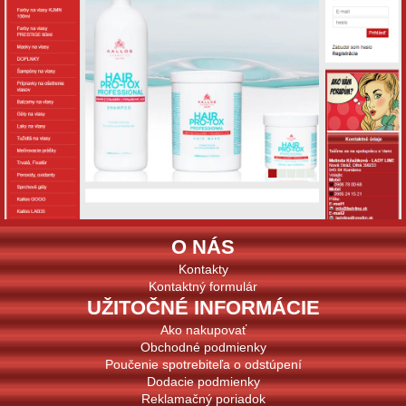
O NÁS
Kontakty
Kontaktný formulár
UŽITOČNÉ INFORMÁCIE
Ako nakupovať
Obchodné podmienky
Poučenie spotrebiteľa o odstúpení
Dodacie podmienky
Reklamačný poriadok