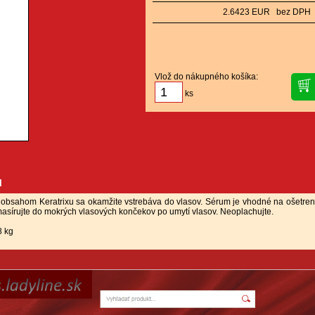
2.6423 EUR bez DPH
Vlož do nákupného košíka:
ks
u
obsahom Keratrixu sa okamžite vstrebáva do vlasov. Sérum je vhodné na ošetre
asírujte do mokrých vlasových končekov po umytí vlasov. Neoplachujte.
8 kg