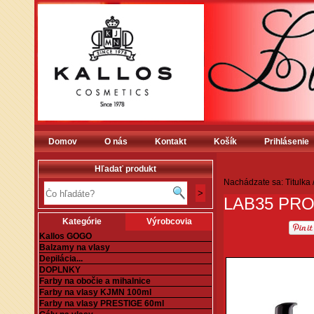
Domov
O nás
Kontakt
Košík
Prihlásenie
Hľadať produkt
Nachádzate sa:
Titulka
LAB35 PRO
Kategórie
Výrobcovia
Kallos GOGO
Balzamy na vlasy
Depilácia...
DOPLNKY
Farby na obočie a mihalnice
Farby na vlasy KJMN 100ml
Farby na vlasy PRESTIGE 60ml