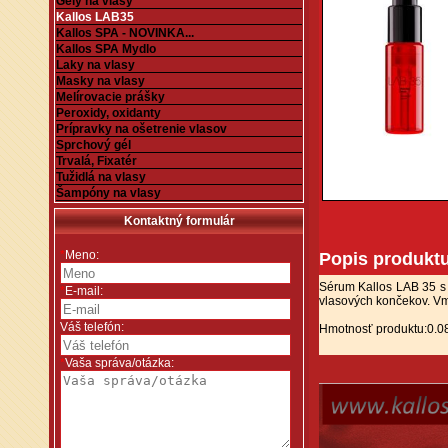
Gély na vlasy
Kallos LAB35
Kallos SPA - NOVINKA...
Kallos SPA Mydlo
Laky na vlasy
Masky na vlasy
Melírovacie prášky
Peroxidy, oxidanty
Prípravky na ošetrenie vlasov
Sprchový gél
Trvalá, Fixatér
Tužidlá na vlasy
Šampóny na vlasy
Kontaktný formulár
*
Meno:
Popis produkt
Sérum Kallos LAB 35 s 
*
E-mail:
vlasových končekov. Vm
Váš telefón:
Hmotnosť produktu:0.0
*
Vaša správa/otázka: