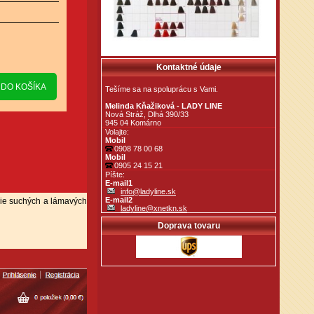
Kontaktné údaje
Tešíme sa na spoluprácu s Vami.
Melinda Kňažiková - LADY LINE
Nová Stráž, Dlhá 390/33
945 04 Komárno
Volajte:
Mobil
0908 78 00 68
Mobil
0905 24 15 21
Píšte:
E-mail1
info@ladyline.sk
E-mail2
nie suchých a lámavých
ladyline@xnetkn.sk
Doprava tovaru