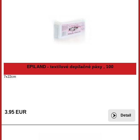
EPILAND - textilové depilačné pásy , 100
7x22cm
3.95 EUR
Detail