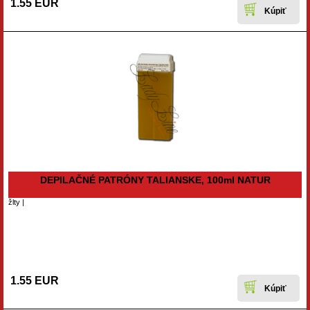
1.55 EUR
DEPILAČNÉ PATRÓNY TALIANSKE, 100ml NATUR
žlty |
1.55 EUR