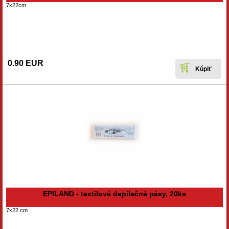
7x22cm
0.90 EUR
EPILAND - textilové depilačné pásy, 20ks
7x22 cm