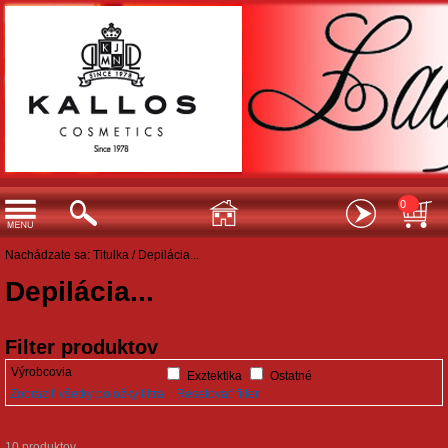
0
Nachádzate sa:
Titulka
/
Depilácia...
Depilácia...
Filter produktov
Výrobcovia
Exztektika
Ostatné
Zobraziť všetky položky filtra
Resetovať filter
10 produktov