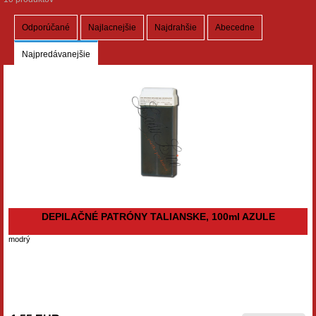
Odporúčané
Najlacnejšie
Najdrahšie
Abecedne
Najpredávanejšie
DEPILAČNÉ PATRÓNY TALIANSKE, 100ml AZULE
modrý