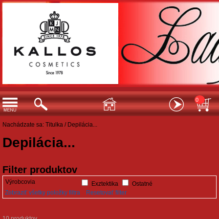
0
Nachádzate sa:
Titulka
/
Depilácia...
Depilácia...
Filter produktov
Výrobcovia
Exztektika
Ostatné
Zobraziť všetky položky filtra
Resetovať filter
10 produktov