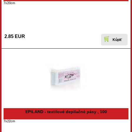
7x20cm
2.85 EUR
EPILAND - textilové depilačné pásy , 100
7x22cm