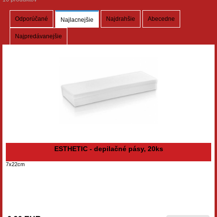
Odporúčané
Najdrahšie
Abecedne
Najlacnejšie
Najpredávanejšie
ESTHETIC - depilačné pásy, 20ks
7x22cm