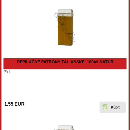
DEPILAČNÉ PATRÓNY TALIANSKE, 100ml NATUR
žlty |
1.55 EUR