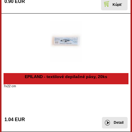
0.90 EUR
EPILAND - textilové depilačné pásy, 20ks
7x22 cm
1.04 EUR
Detail