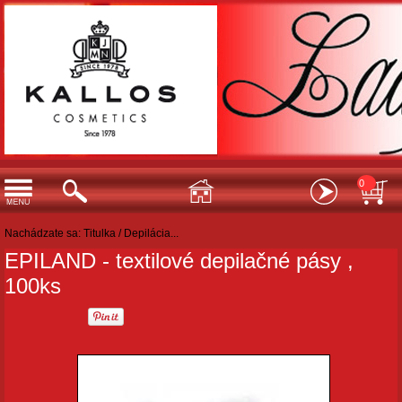
0
Nachádzate sa:
Titulka
/
Depilácia...
EPILAND - textilové depilačné pásy ,
100ks