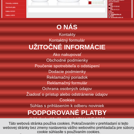
O NÁS
Kontakty
Kontaktný formulár
UŽITOČNÉ INFORMÁCIE
Ako nakupovať
Obchodné podmienky
Poučenie spotrebiteľa o odstúpení
Dodacie podmienky
Reklamačný poriadok
Reklamačný formulár
Ochrana osobných údajov
Žiadosť o prístup alebo odstránenie údajov
Cookies
Súhlas s prihlásením k odberu noviniek
PODPOROVANÉ PLATBY
© Melinda Kňažiková - LADY LINE 2020
Táto webová stránka používa cookies. Pokračovaním v prehliadaní si tejto
© MiBe ESHOP 2020, verzia: 47
webovej stránky bez zmeny nastavenia vášho webového prehliadača pre súbory
cookie súhlasíte s používaním cookies.