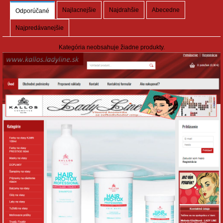
Najlacnejšie
Najdrahšie
Abecedne
Odporúčané
Najpredávanejšie
Kategória neobsahuje žiadne produkty.