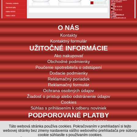
O NÁS
Kontakty
Kontaktný formulár
UŽITOČNÉ INFORMÁCIE
Ako nakupovať
Obchodné podmienky
Poučenie spotrebiteľa o odstúpení
Dodacie podmienky
Reklamačný poriadok
Reklamačný formulár
Ochrana osobných údajov
Žiadosť o prístup alebo odstránenie údajov
Cookies
Súhlas s prihlásením k odberu noviniek
PODPOROVANÉ PLATBY
© Melinda Kňažiková - LADY LINE 2020
Táto webová stránka používa cookies. Pokračovaním v prehliadaní si tejto
© MiBe ESHOP 2020, verzia: 47
webovej stránky bez zmeny nastavenia vášho webového prehliadača pre súbory
cookie súhlasíte s používaním cookies.