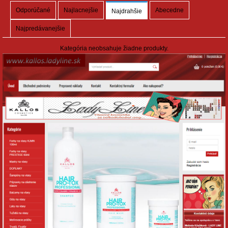
Odporúčané
Najlacnejšie
Abecedne
Najdrahšie
Najpredávanejšie
Kategória neobsahuje žiadne produkty.