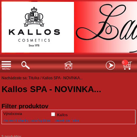
0
Nachádzate sa:
Titulka
/
Kallos SPA - NOVINKA...
Kallos SPA - NOVINKA...
Filter produktov
Výrobcovia
Kallos
Zobraziť všetky položky filtra
Resetovať filter
5 produktov