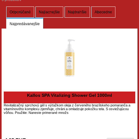
Odporúčané
Najlacnejšie
Najdrahšie
Abecedne
Najpredávanejšie
Kallos SPA Vitalizing Shower Gel 1000ml
Revitalizačný sprchový gél s výťažkom oleja z červeného brazílskeho pomaranča a
vitamínového komplexu zjemňuje, chráni a omladzuje pokožku tela. S osviežujúcou
vôňou. Použitie: Naneste primerané množs