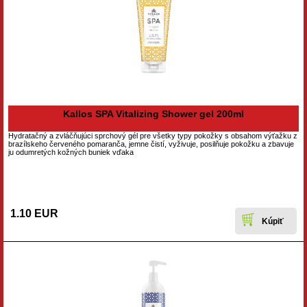
Kallos SPA Vitalizing Shower gel 200ml
Hydratačný a zvláčňujúci sprchový gél pre všetky typy pokožky s obsahom výťažku z
brazílskeho červeného pomaranča, jemne čistí, vyživuje, posilňuje pokožku a zbavuje
ju odumretých kožných buniek vďaka
1.10 EUR