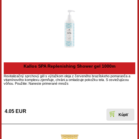
Kallos SPA Replenishing Shower gel 1000m
Revitalizačný sprchový gél s výťažkom oleja z červeného brazílskeho pomaranča a
vitamínového komplexu zjemňuje, chráni a omladzuje pokožku tela. S osviežujúcou
vôňou. Použitie: Naneste primerané množs
4.05 EUR