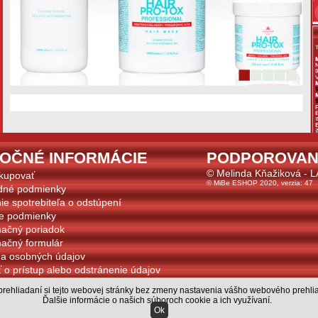
TOČNÉ INFORMÁCIE
PODPOROVAN
© Melinda Kňažiková - 
kupovať
© MiBe ESHOP 2020, verzia: 47
dné podmienky
ie spotrebiteľa o odstúpení
e podmienky
ačný poriadok
ačný formulár
a osobných údajov
 o prístup alebo odstránenie údajov
s
rehliadaní si tejto webovej stránky bez zmeny nastavenia vášho webového prehlia
s prihlásením k odberu noviniek
Ďalšie informácie o našich súboroch cookie a ich využívaní
.
Ok