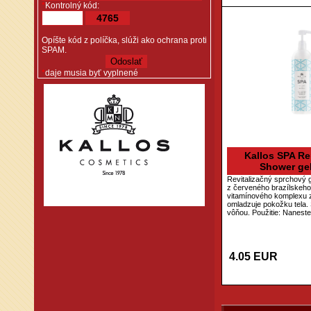
*
Kontrolný kód:
4765
Opíšte kód z políčka, slúži ako ochrana proti
SPAM.
*
daje musia byť vyplnené
Kallos SPA Re
Shower ge
Revitalizačný sprchový 
z červeného brazílskeh
vitamínového komplexu z
omladzuje pokožku tela.
vôňou. Použitie: Nanest
4.05 EUR