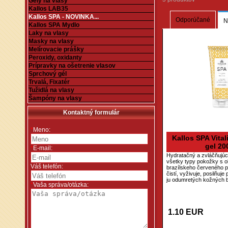
Gély na vlasy
Kallos LAB35
Kallos SPA - NOVINKA...
Odporúčané
N
Kallos SPA Mydlo
Laky na vlasy
Masky na vlasy
Melírovacie prášky
Peroxidy, oxidanty
Prípravky na ošetrenie vlasov
Sprchový gél
Trvalá, Fixatér
Tužidlá na vlasy
Šampóny na vlasy
Kontaktný formulár
*
Meno:
Kallos SPA Vita
gel 20
*
E-mail:
Hydratačný a zvláčňujúc
všetky typy pokožky s 
Váš telefón:
brazílskeho červeného 
čistí, vyživuje, posilňuj
ju odumretých kožných 
*
Vaša správa/otázka:
1.10 EUR