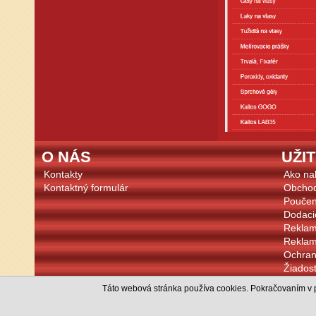
O NÁS
UŽI
Kontakty
Ako na
Kontaktný formulár
Obcho
Poučen
Dodaci
Reklam
Reklam
Ochran
Žiadosť
Cookie
Táto webová stránka používa cookies. Pokračovaním v p
Súhlas 