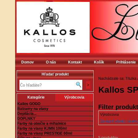
Domov
O nás
Kontakt
Košík
Prihlásenie
Hľadať produkt
Nachádzate sa:
Titulka
Kallos SP
Kategórie
Výrobcovia
Kallos GOGO
Filter produk
Balzamy na vlasy
Depilácia...
Výrobcovia
DOPLNKY
Zobraziť všetky položky 
Farby na obočie a mihalnice
Farby na vlasy KJMN 100ml
Farby na vlasy PRESTIGE 60ml
5 produktov