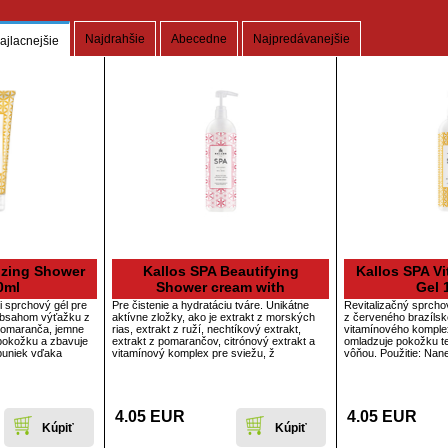
Najdrahšie
Abecedne
Najpredávanejšie
ajlacnejšie
lizing Shower
Kallos SPA Beautifying
Kallos SPA Vi
0ml
Shower cream with
Gel 
i sprchový gél pre
Pre čistenie a hydratáciu tváre. Unikátne
Revitalizačný sprcho
obsahom výťažku z
aktívne zložky, ako je extrakt z morských
z červeného brazíls
pomaranča, jemne
rias, extrakt z ruží, nechtíkový extrakt,
vitamínového komplex
e pokožku a zbavuje
extrakt z pomarančov, citrónový extrakt a
omladzuje pokožku te
buniek vďaka
vitamínový komplex pre sviežu, ž
vôňou. Použitie: Na
4.05 EUR
4.05 EUR