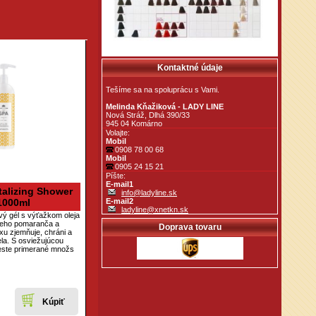
Kontaktné údaje
Tešíme sa na spoluprácu s Vami.
Melinda Kňažiková - LADY LINE
Nová Stráž, Dlhá 390/33
945 04 Komárno
Volajte:
Mobil
0908 78 00 68
Mobil
0905 24 15 21
Píšte:
E-mail1
talizing Shower
info@ladyline.sk
1000ml
E-mail2
ladyline@xnetkn.sk
vý gél s výťažkom oleja
keho pomaranča a
Doprava tovaru
u zjemňuje, chráni a
la. S osviežujúcou
neste primerané množs