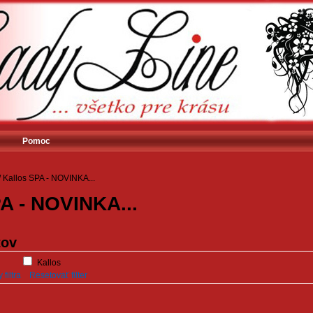
Pomoc
/
Kallos SPA - NOVINKA...
A - NOVINKA...
tov
Kallos
filtra
Resetovať filter