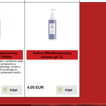
plenishing
Kallos SPA Moisturizing
l 1000m
shower gel 1L
gél s výťažkom oleja
o pomaranča a
jemňuje, chráni a
 S osviežujúcou
e primerané množs
4.05 EUR