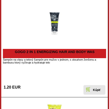
GOGO 2 IN 1 ENERGIZING HAIR AND BODY WAS
Šampón na vlasy a telový šampón pre mužov v jednom, s obsahom ženšenu a
bambusu ktorý vyživuje a hydratuje telo
1.20 EUR