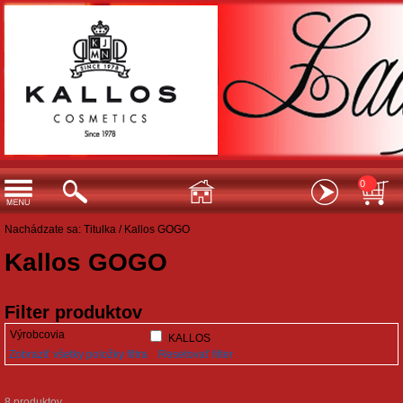
0
Nachádzate sa:
Titulka
/
Kallos GOGO
Kallos GOGO
Filter produktov
Výrobcovia
KALLOS
Zobraziť všetky položky filtra
Resetovať filter
8 produktov