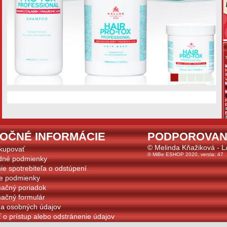
TOČNÉ INFORMÁCIE
PODPOROVAN
© Melinda Kňažiková - 
kupovať
© MiBe ESHOP 2020, verzia: 47
dné podmienky
ie spotrebiteľa o odstúpení
e podmienky
ačný poriadok
ačný formulár
a osobných údajov
 o prístup alebo odstránenie údajov
s