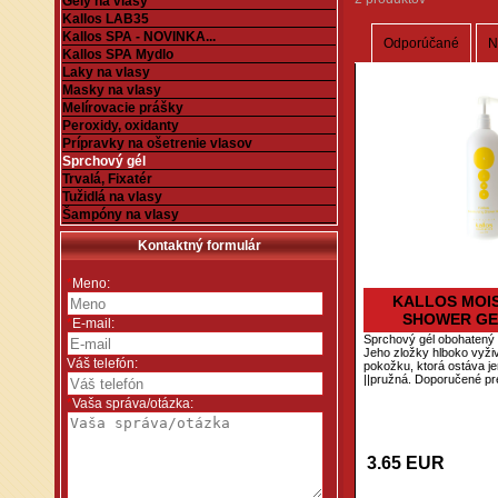
Gély na vlasy
Kallos LAB35
Kallos SPA - NOVINKA...
Odporúčané
N
Kallos SPA Mydlo
Laky na vlasy
Masky na vlasy
Melírovacie prášky
Peroxidy, oxidanty
Prípravky na ošetrenie vlasov
Sprchový gél
Trvalá, Fixatér
Tužidlá na vlasy
Šampóny na vlasy
Kontaktný formulár
*
Meno:
KALLOS MOI
SHOWER GE
*
E-mail:
Sprchový gél obohatený
Jeho zložky hlboko vyživu
Váš telefón:
pokožku, ktorá ostáva j
||pružná. Doporučené pre
*
Vaša správa/otázka:
3.65 EUR