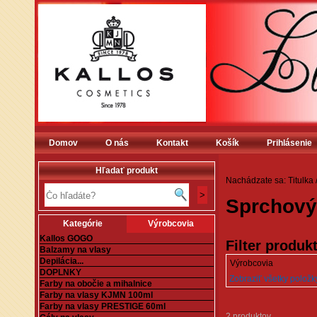
Domov
O nás
Kontakt
Košík
Prihlásenie
Hľadať produkt
Nachádzate sa:
Titulka
Sprchový
Kategórie
Výrobcovia
Kallos GOGO
Filter produk
Balzamy na vlasy
Depilácia...
Výrobcovia
DOPLNKY
Zobraziť všetky položky 
Farby na obočie a mihalnice
Farby na vlasy KJMN 100ml
Farby na vlasy PRESTIGE 60ml
2 produktov