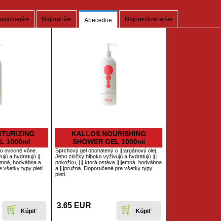
ajlacnejšie
Najdrahšie
Najpredávanejšie
Abecedne
STURIZING
KALLOS NOURISHING
L 1000ml
SHOWER GEL 1000ml
 o ovocné vône.
Sprchový gel obohatený o |||argánový olej.
jú a hydratujú ||
Jeho zložky hlboko vyživujú a hydratujú |||
emná, hodvábna a
pokožku, ||| ktorá ostáva |||jemná, hodvábna
 všetky typy pleti.
a |||pružná. Doporučené pre všetky typy
pleti.
3.65 EUR