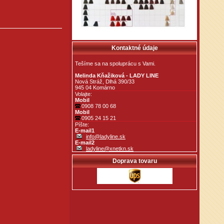
Kontaktné údaje
Tešíme sa na spoluprácu s Vami.
Melinda Kňažiková - LADY LINE
Nová Stráž, Dlhá 390/33
945 04 Komárno
Volajte:
Mobil
0908 78 00 68
Mobil
0905 24 15 21
Píšte:
E-mail1
info@ladyline.sk
E-mail2
ladyline@xnetkn.sk
Doprava tovaru