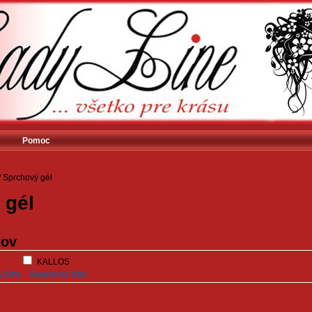
Pomoc
/
Sprchový gél
 gél
tov
KALLOS
filtra
Resetovať filter