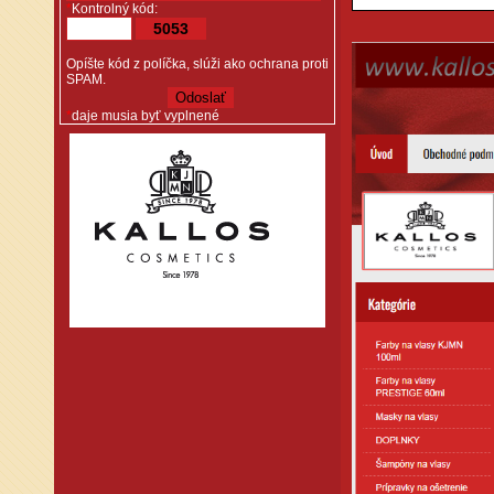
*
Kontrolný kód:
5053
Opíšte kód z políčka, slúži ako ochrana proti
SPAM.
*
daje musia byť vyplnené