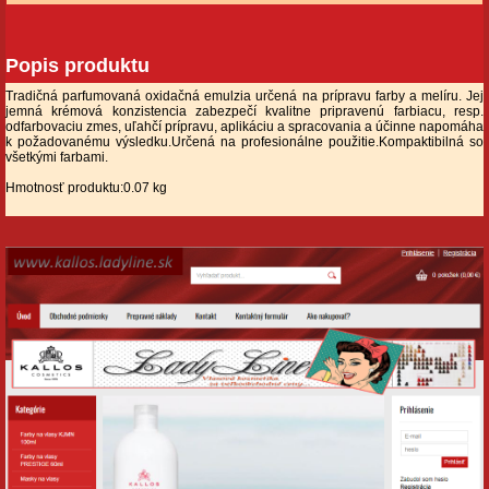
Popis produktu
Tradičná parfumovaná oxidačná emulzia určená na prípravu farby a melíru. Jej
jemná krémová konzistencia zabezpečí kvalitne pripravenú farbiacu, resp.
odfarbovaciu zmes, uľahčí prípravu, aplikáciu a spracovania a účinne napomáha
k požadovanému výsledku.Určená na profesionálne použitie.Kompaktibilná so
všetkými farbami.
Hmotnosť produktu:0.07 kg