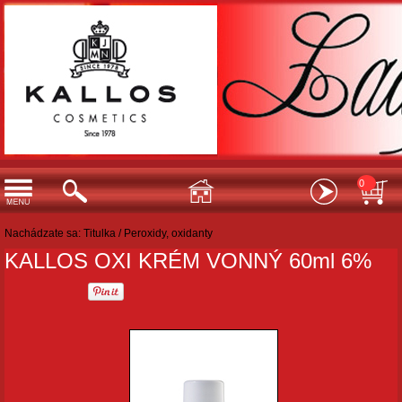
0
Nachádzate sa:
Titulka
/
Peroxidy, oxidanty
KALLOS OXI KRÉM VONNÝ 60ml 6%