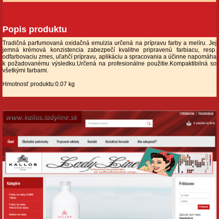
Popis produktu
Tradičná parfumovaná oxidačná emulzia určená na prípravu farby a melíru. Jej
jemná krémová konzistencia zabezpečí kvalitne pripravenú farbiacu, resp.
odfarbovaciu zmes, uľahčí prípravu, aplikáciu a spracovania a účinne napomáha
k požadovanému výsledku.Určená na profesionálne použitie.Kompaktibilná so
všetkými farbami.
Hmotnosť produktu:0.07 kg