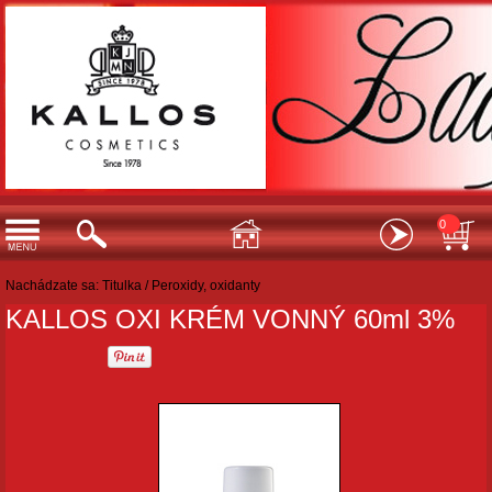
0
Nachádzate sa:
Titulka
/
Peroxidy, oxidanty
KALLOS OXI KRÉM VONNÝ 60ml 3%