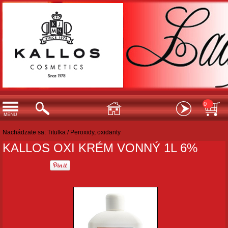
0
Nachádzate sa:
Titulka
/
Peroxidy, oxidanty
KALLOS OXI KRÉM VONNÝ 1L 6%