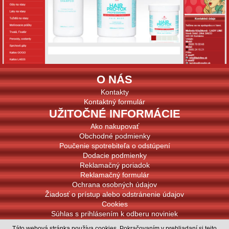
O NÁS
Kontakty
Kontaktný formulár
UŽITOČNÉ INFORMÁCIE
Ako nakupovať
Obchodné podmienky
Poučenie spotrebiteľa o odstúpení
Dodacie podmienky
Reklamačný poriadok
Reklamačný formulár
Ochrana osobných údajov
Žiadosť o prístup alebo odstránenie údajov
Cookies
Súhlas s prihlásením k odberu noviniek
PODPOROVANÉ PLATBY
Táto webová stránka používa cookies. Pokračovaním v prehliadaní si tejto