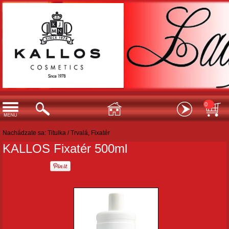
0
Nachádzate sa:
Titulka
/
Trvalá, Fixatér
KALLOS Fixatér 500ml