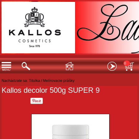
0
Nachádzate sa:
Titulka
/
Melírovacie prášky
Kallos decolor 500g SUPER 9