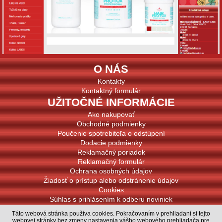
O NÁS
Kontakty
Kontaktný formulár
UŽITOČNÉ INFORMÁCIE
Ako nakupovať
Obchodné podmienky
Poučenie spotrebiteľa o odstúpení
Dodacie podmienky
Reklamačný poriadok
Reklamačný formulár
Ochrana osobných údajov
Žiadosť o prístup alebo odstránenie údajov
Cookies
Súhlas s prihlásením k odberu noviniek
PODPOROVANÉ PLATBY
Táto webová stránka používa cookies. Pokračovaním v prehliadaní si tejto
webovej stránky bez zmeny nastavenia vášho webového prehliadača pre
© Melinda Kňažiková - LADY LINE 2020