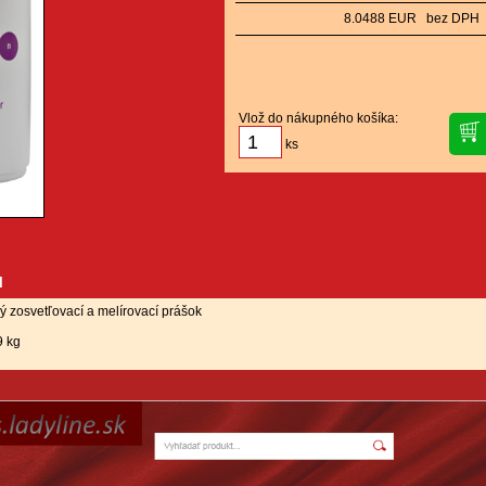
8.0488 EUR bez DPH
Vlož do nákupného košíka:
ks
u
ý zosvetľovací a melírovací prášok
9 kg