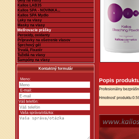
Gély na vlasy
Kallos LAB35
Kallos SPA - NOVINKA...
Kallos SPA Mydlo
Laky na vlasy
Masky na vlasy
Melírovacie prášky
Peroxidy, oxidanty
Prípravky na ošetrenie vlasov
Sprchový gél
Trvalá, Fixatér
Tužidlá na vlasy
Šampóny na vlasy
Kontaktný formulár
*
Meno:
Popis produkt
Profesionálny bezprášn
*
E-mail:
Hmotnosť produktu:0.5
Váš telefón:
*
Vaša správa/otázka: