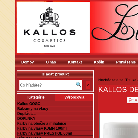
Domov
O nás
Kontakt
Košík
Prihlásenie
Hľadať produkt
Nachádzate sa:
Titulka
KALLOS D
Kategórie
Výrobcovia
Kallos GOGO
Balzamy na vlasy
Depilácia...
DOPLNKY
Farby na obočie a mihalnice
Farby na vlasy KJMN 100ml
Farby na vlasy PRESTIGE 60ml