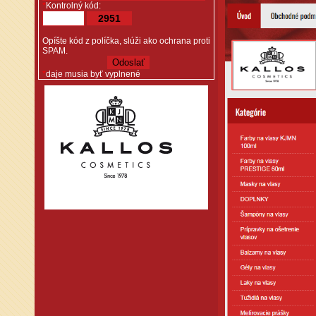
*
Kontrolný kód:
2951
Opíšte kód z políčka, slúži ako ochrana proti
SPAM.
*
daje musia byť vyplnené