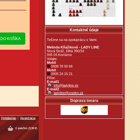
Kontaktné údaje
Tešíme sa na spoluprácu s Vami.
Melinda Kňažiková - LADY LINE
Nová Stráž, Dlhá 390/33
945 04 Komárno
Volajte:
Mobil
0908 78 00 68
Mobil
0905 24 15 21
Píšte:
E-mail1
info@ladyline.sk
E-mail2
ladyline@xnetkn.sk
Doprava tovaru