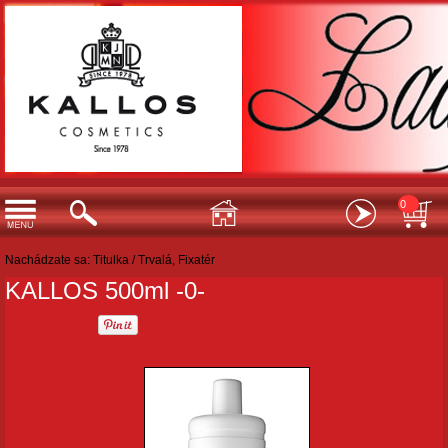
0
Nachádzate sa:
Titulka
/
Trvalá, Fixatér
KALLOS 500ml -0-