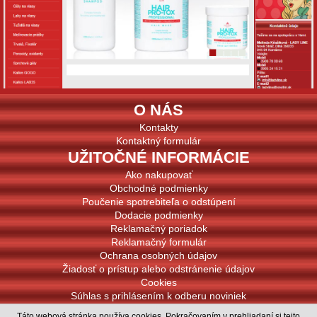
O NÁS
Kontakty
Kontaktný formulár
UŽITOČNÉ INFORMÁCIE
Ako nakupovať
Obchodné podmienky
Poučenie spotrebiteľa o odstúpení
Dodacie podmienky
Reklamačný poriadok
Reklamačný formulár
Ochrana osobných údajov
Žiadosť o prístup alebo odstránenie údajov
Cookies
Súhlas s prihlásením k odberu noviniek
PODPOROVANÉ PLATBY
Táto webová stránka používa cookies. Pokračovaním v prehliadaní si tejto